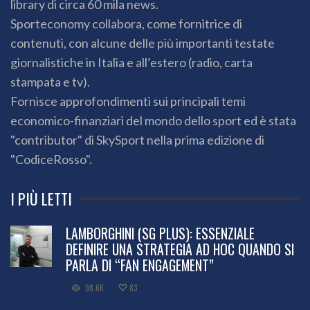
library di circa 60 mila news.
Sporteconomy collabora, come fornitrice di
contenuti, con alcune delle più importanti testate
giornalistiche in Italia e all’estero (radio, carta
stampata e tv).
Fornisce approfondimenti sui principali temi
economico-finanziari del mondo dello sport ed è stata
"contributor" di SkySport nella prima edizione di
"CodiceRosso".
I PIÙ LETTI
LAMBORGHINI (SG PLUS): ESSENZIALE
DEFINIRE UNA STRATEGIA AD HOC QUANDO SI
PARLA DI “FAN ENGAGEMENT”
98.6K
83