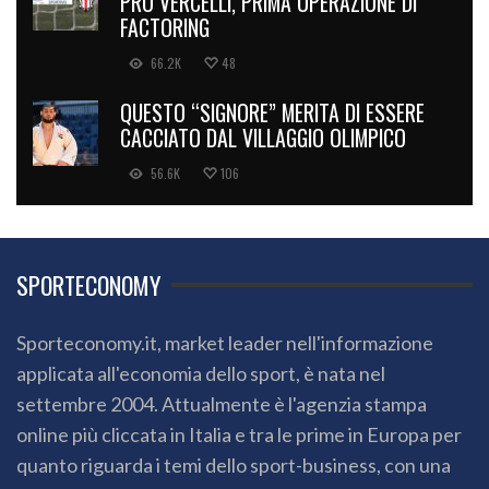
PRO VERCELLI, PRIMA OPERAZIONE DI
FACTORING
66.2K
48
QUESTO “SIGNORE” MERITA DI ESSERE
CACCIATO DAL VILLAGGIO OLIMPICO
56.6K
106
SPORTECONOMY
Sporteconomy.it, market leader nell'informazione
applicata all'economia dello sport, è nata nel
settembre 2004. Attualmente è l'agenzia stampa
online più cliccata in Italia e tra le prime in Europa per
quanto riguarda i temi dello sport-business, con una