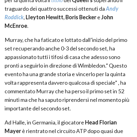
per la quinta volta il
titolo
del
Queen’s
superando il
traguardo dei quattro successi ottenuti da
Andy
Roddick
,
Lleyton Hewitt, Boris Becker
e
John
McEnroe
.
Murray, che ha faticato e lottato dall’inizio del primo
set recuperando anche 0-3 del secondo set, ha
appassionato tutti i tifosi di casa che adesso sono
pronti a seguirlo in direzione di Wimbledon.” Questo
evento ha una grande storia e vincerlo per la quinta
volta rappresenta davvero qualcosa di speciale” , ha
commentato Murray che ha perso il primo set in 52
minuti ma che ha saputo riprendersi nel momento più
importante del secondo set.
Ad Halle, in Germania, il giocatore
Head Florian
Mayer
è rientrato nel circuito ATP dopo quasi due