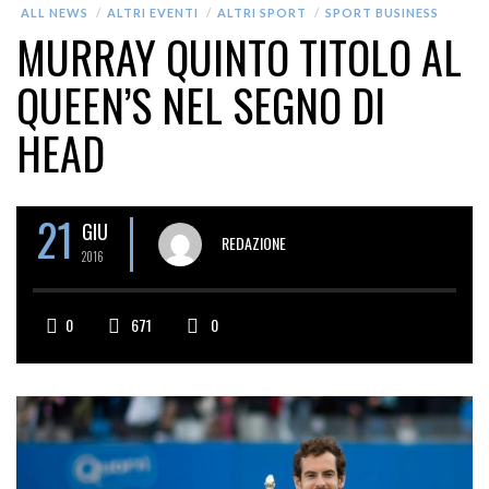
ALL NEWS
ALTRI EVENTI
ALTRI SPORT
SPORT BUSINESS
MURRAY QUINTO TITOLO AL
QUEEN’S NEL SEGNO DI
HEAD
21
GIU
REDAZIONE
2016
0
671
0