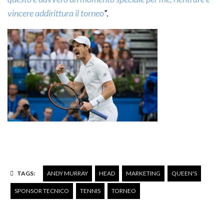
vincere addirittura il torneo
”.
TAGS:
ANDY MURRAY
HEAD
MARKETING
QUEEN'S
SPONSOR TECNICO
TENNIS
TORNEO