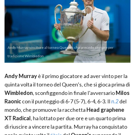
Andy Murray vincitore al torneo Queen's che precede sempre per
tradizione Wimbledon
Andy Murray
è il primo giocatore ad aver vinto per la
quinta volta il torneo del Queen’s, che si gioca prima di
Wimbledon
, sconfiggendo in finale l’avversario
Milos
Raonic
con il punteggio di 6-7 (5-7), 6-4, 6-3. Il
n.2
del
mondo, che promuove la racchetta
Head graphene
XT Radical
, ha lottato per due ore e un quarto prima
di riuscire a vincere la partita. Murray ha conquistato