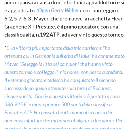
anni di pausa a causa di un infortunio agli adduttori e si
è aggiudicato l’
Open Gerry Weber
con il punteggio di
6-2, 5-7, 6-3 . Mayer, che promuove la racchetta Head
Graphene XT Prestige, è il primo giocatore con una
classifica alta,
n.192 ATP
, ad aver vinto questo torneo.
“
E’ la vittoria più importante della mia carriera e l’ho
ottenuta qui in Germania sull’erba di Halle” ha commentato
Mayer. “Se leggo la lista dei campioni che hanno vinto
questo torneo e poi leggo il mio nome, non riesco a crederci.
Il veterano giocatore tedesco ha conquistato il secondo
successo dopo quello ottenuto sulla terra di Bucarest,
cinque anni fa. Grazie a questa vittoria si è portato a casa
386.925 € in montepremi e 500 punti della classifica
Emirates ATP. Ho passato brutti momenti a causa dei
numerosi infortuni che mi hanno obbligato a fermarmi. Per
questo è davvero un momento speciale per me, rientrare e