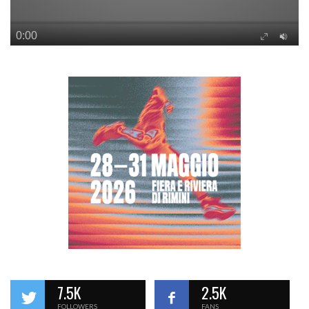
7.5K
2.5K
FOLLOWERS
FANS