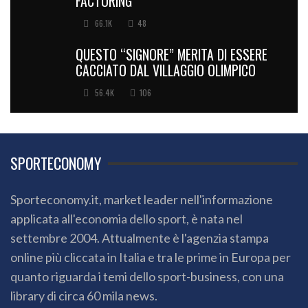
FACTORING
66.1K
48
QUESTO “SIGNORE” MERITA DI ESSERE
CACCIATO DAL VILLAGGIO OLIMPICO
56.4K
106
SPORTECONOMY
Sporteconomy.it, market leader nell'informazione
applicata all'economia dello sport, è nata nel
settembre 2004. Attualmente è l'agenzia stampa
online più cliccata in Italia e tra le prime in Europa per
quanto riguarda i temi dello sport-business, con una
library di circa 60 mila news.