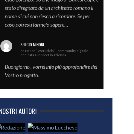
stato disegnato da un architetto romano il
nome di cui non riesco a ricordare. Se per
caso potresti farmelo sapere…
SERGIO MINONI
on Nasce “Workpleis” , community digitale
dedicata allo sport in azienda
Buongiorno , vorrei info più approfondire del
Vostro progetto.
 NOSTRI AUTORI