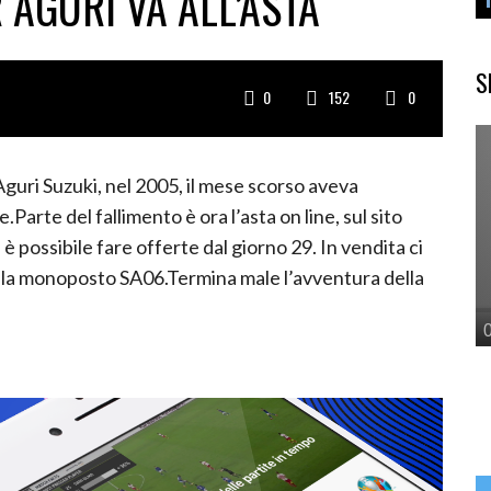
 AGURI VA ALL’ASTA
S
0
152
0
Aguri Suzuki, nel 2005, il mese scorso aveva
Parte del fallimento è ora l’asta on line, sul sito
è possibile fare offerte dal giorno 29. In vendita ci
he la monoposto SA06.Termina male l’avventura della