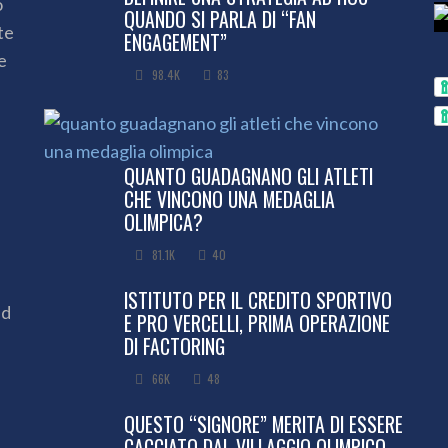
o
QUANDO SI PARLA DI “FAN
te
ENGAGEMENT”
e
98.4K
83
QUANTO GUADAGNANO GLI ATLETI
CHE VINCONO UNA MEDAGLIA
OLIMPICA?
81.1K
40
ISTITUTO PER IL CREDITO SPORTIVO
ed
E PRO VERCELLI, PRIMA OPERAZIONE
DI FACTORING
66K
48
QUESTO “SIGNORE” MERITA DI ESSERE
CACCIATO DAL VILLAGGIO OLIMPICO