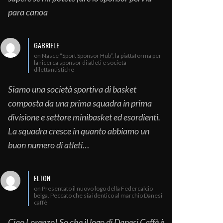
para canoa
GABRIELE
on Nasce “Sport Sponsor Hub”, la piattaforma per
la ricerca sponsor di atleti e società
dilettantistiche
Siamo una società sportiva di basket
composta da una prima squadra in prima
divisione e settore minibasket ed esordienti.
La squadra cresce in quanto abbiamo un
buon numero di atleti…
ELTON
on Presentato il nuovo logo della Federcalcio
belga. Peccato che sia identico al marchio Danesi
caffè
Ciao Lorenzo! So che il logo di Danesi Caffè è