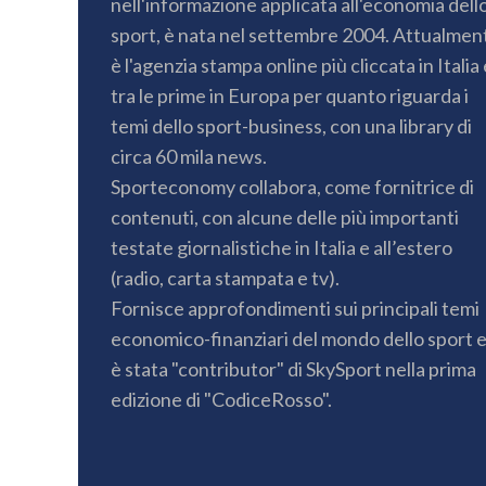
nell'informazione applicata all'economia dell
sport, è nata nel settembre 2004. Attualmen
è l'agenzia stampa online più cliccata in Italia 
tra le prime in Europa per quanto riguarda i
temi dello sport-business, con una library di
circa 60 mila news.
Sporteconomy collabora, come fornitrice di
contenuti, con alcune delle più importanti
testate giornalistiche in Italia e all’estero
(radio, carta stampata e tv).
Fornisce approfondimenti sui principali temi
economico-finanziari del mondo dello sport 
è stata "contributor" di SkySport nella prima
edizione di "CodiceRosso".