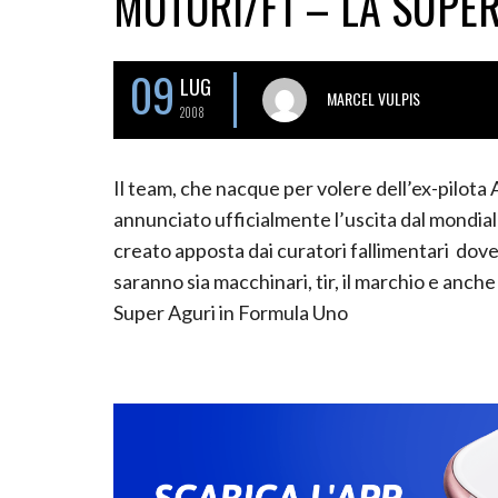
MOTORI/F1 – LA SUPER
09
LUG
MARCEL VULPIS
2008
Il team, che nacque per volere dell’ex-pilota 
annunciato ufficialmente l’uscita dal mondiale.
creato apposta dai curatori fallimentari dove 
saranno sia macchinari, tir, il marchio e anc
Super Aguri in Formula Uno