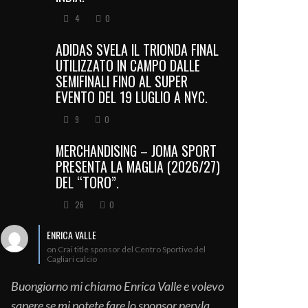
4
0
ADIDAS SVELA IL TRIONDA FINAL
UTILIZZATO IN CAMPO DALLE
SEMIFINALI FINO AL SUPER
EVENTO DEL 19 LUGLIO A NYC.
9
0
MERCHANDISING – JOMA SPORT
PRESENTA LA MAGLIA (2026/27)
DEL “TORO”.
26
0
ENRICA VALLE
on Crai title sponsor del Centro Sportivo del
Cagliari calcio
Buongiorno mi chiamo Enrica Valle e volevo
sapere se mi potete fare lo sponsor pervla