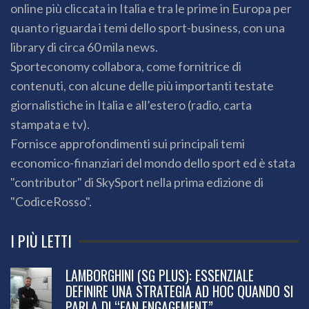
online più cliccata in Italia e tra le prime in Europa per
quanto riguarda i temi dello sport-business, con una
library di circa 60 mila news.
Sporteconomy collabora, come fornitrice di
contenuti, con alcune delle più importanti testate
giornalistiche in Italia e all’estero (radio, carta
stampata e tv).
Fornisce approfondimenti sui principali temi
economico-finanziari del mondo dello sport ed è stata
"contributor" di SkySport nella prima edizione di
"CodiceRosso".
I PIÙ LETTI
LAMBORGHINI (SG PLUS): ESSENZIALE
DEFINIRE UNA STRATEGIA AD HOC QUANDO SI
PARLA DI “FAN ENGAGEMENT”