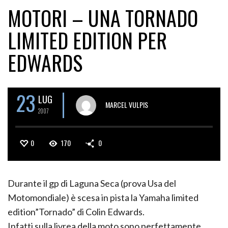
MOTORI – UNA TORNADO
LIMITED EDITION PER
EDWARDS
23
LUG
MARCEL VULPIS
2007
0
170
0
Durante il gp di Laguna Seca (prova Usa del
Motomondiale) è scesa in pista la Yamaha limited
edition”Tornado” di Colin Edwards.
Infatti sulla livrea della moto sono perfettamente