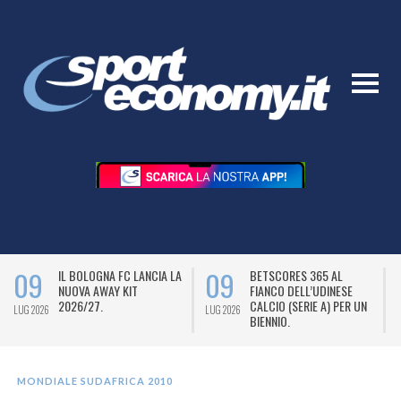
09
09
IL BOLOGNA FC LANCIA LA
BETSCORES 365 AL
NUOVA AWAY KIT
FIANCO DELL’UDINESE
2026/27.
CALCIO (SERIE A) PER UN
LUG 2026
LUG 2026
L
BIENNIO.
MONDIALE SUDAFRICA 2010