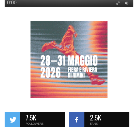
7.5K
2.5K
FOLLOWERS
FANS