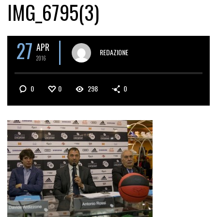
IMG_6795(3)
27
APR
REDAZIONE
2016
0
0
298
0