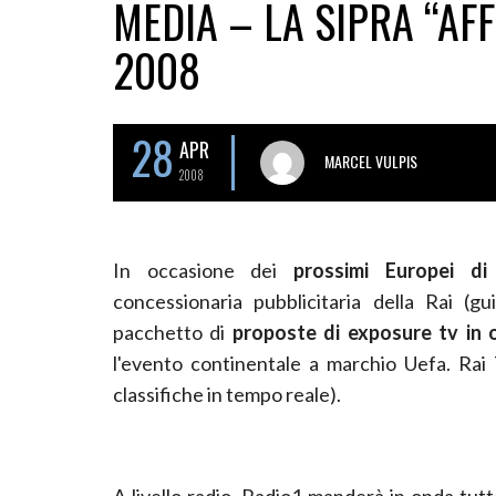
MEDIA – LA SIPRA “AFF
2008
28
APR
MARCEL VULPIS
2008
In occasione dei
prossimi Europei di 
concessionaria pubblicitaria della Rai (g
pacchetto di
proposte di exposure tv in o
l'evento continentale a marchio Uefa. Rai 
classifiche in tempo reale).
A livello radio, Radio1 manderà in onda tutte 