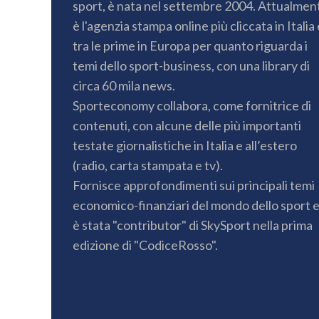
sport, è nata nel settembre 2004. Attualmen
è l'agenzia stampa online più cliccata in Italia 
tra le prime in Europa per quanto riguarda i
temi dello sport-business, con una library di
circa 60 mila news.
Sporteconomy collabora, come fornitrice di
contenuti, con alcune delle più importanti
testate giornalistiche in Italia e all’estero
(radio, carta stampata e tv).
Fornisce approfondimenti sui principali temi
economico-finanziari del mondo dello sport 
è stata "contributor" di SkySport nella prima
edizione di "CodiceRosso".