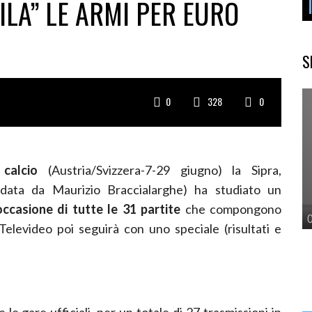
ILA” LE ARMI PER EURO
S
0
328
0
calcio
(Austria/Svizzera-7-29 giugno) la Sipra,
uidata da Maurizio Braccialarghe) ha studiato un
ccasione di tutte le 31 partite
che compongono
Televideo poi seguirà con uno speciale (risultati e
le gare ufficiali, per un totale di 27 trasmissioni in