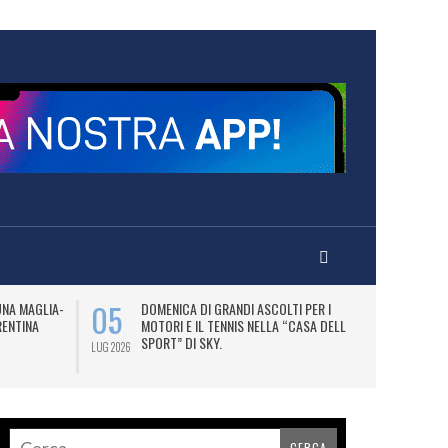
05
07
UNA MAGLIA-
DOMENICA DI GRANDI ASCOLTI PER I
M
RENTINA
MOTORI E IL TENNIS NELLA “CASA DELLO
C
SPORT” DI SKY.
LUG 2026
LUG 2026