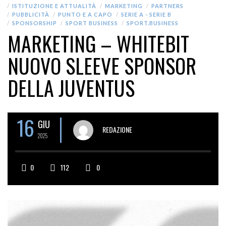
ISTITUZIONE E ATTUALITÀ
MARKETING
PARTNERS
PUBBLICITÀ
PUNTO E A CAPO
SERIE A - SERIE B
SPONSORSHIP
SPORT BUSINESS
SPORT.BUSINESS
MARKETING – WHITEBIT
NUOVO SLEEVE SPONSOR
DELLA JUVENTUS
16
GIU
REDAZIONE
2025
0
112
0