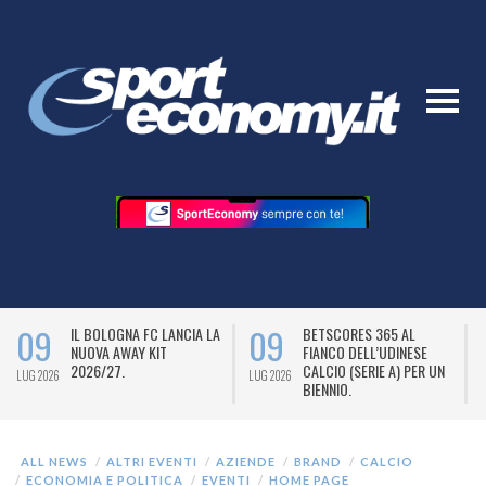
09
09
IL BOLOGNA FC LANCIA LA
BETSCORES 365 AL
NUOVA AWAY KIT
FIANCO DELL’UDINESE
2026/27.
CALCIO (SERIE A) PER UN
LUG 2026
LUG 2026
L
BIENNIO.
ALL NEWS
ALTRI EVENTI
AZIENDE
BRAND
CALCIO
ECONOMIA E POLITICA
EVENTI
HOME PAGE