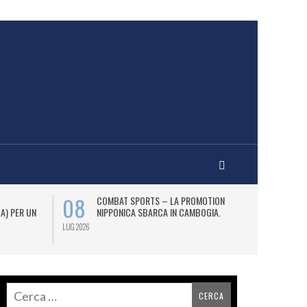
08
12
COMBAT SPORTS – LA PROMOTION
L
 A) PER UN
NIPPONICA SBARCA IN CAMBOGIA.
(2
AS
LUG 2026
LUG 2026