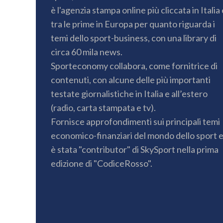
è l'agenzia stampa online più cliccata in Italia 
tra le prime in Europa per quanto riguarda i
temi dello sport-business, con una library di
circa 60 mila news.
Sporteconomy collabora, come fornitrice di
contenuti, con alcune delle più importanti
testate giornalistiche in Italia e all’estero
(radio, carta stampata e tv).
Fornisce approfondimenti sui principali temi
economico-finanziari del mondo dello sport 
è stata "contributor" di SkySport nella prima
edizione di "CodiceRosso".