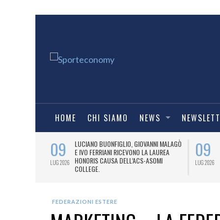
HOME
CHI SIAMO
NEWS
NEWSLET
09
09
PRESTI LA
LUCIANO BUONFIGLIO, GIOVANNI MALAGÒ
ELL’ASOMI
E IVO FERRIANI RICEVONO LA LAUREA
HONORIS CAUSA DELL’ACS-ASOMI
LUG 2026
LUG 2026
COLLEGE.
FEDERAZIONI ESTERE