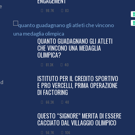
ENGAGEMENT”
e
98.7K
83
QUANTO GUADAGNANO GLI ATLETI
CHE VINCONO UNA MEDAGLIA
OLIMPICA?
81.3K
40
ISTITUTO PER IL CREDITO SPORTIVO
ed
E PRO VERCELLI, PRIMA OPERAZIONE
DI FACTORING
66.3K
48
QUESTO “SIGNORE” MERITA DI ESSERE
CACCIATO DAL VILLAGGIO OLIMPICO
56.7K
106