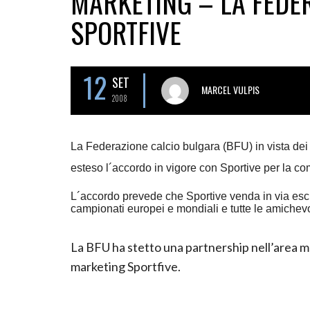
MARKETING – LA FEDE
SPORTFIVE
12
SET
MARCEL VULPIS
2008
La Federazione calcio bulgara (BFU) in vista dei
esteso l´accordo in vigore con Sportive per la comm
L´accordo prevede che Sportive venda in via esclusi
campionati europei e mondiali e tutte le amichevol
La BFU ha stetto una partnership nell’area ma
marketing Sportfive.