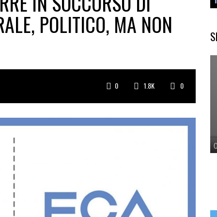
RRE IN SOCCORSO DI
ALE, POLITICO, MA NON
S
0
1.8K
0