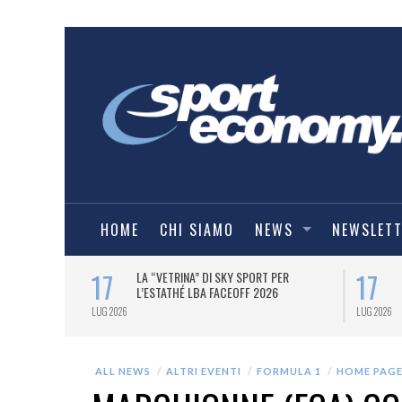
HOME
CHI SIAMO
NEWS
NEWSLET
17
17
ER LE MAGLIE
LA “VETRINA” DI SKY SPORT PER
 2026/27.
L’ESTATHÉ LBA FACEOFF 2026
LUG 2026
LUG 2026
ALL NEWS
ALTRI EVENTI
FORMULA 1
HOME PAG