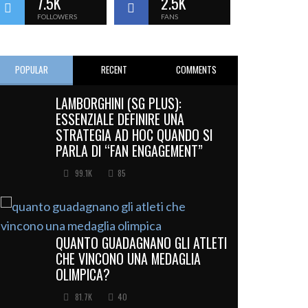
7.5K
2.5K
FOLLOWERS
FANS
POPULAR
RECENT
COMMENTS
LAMBORGHINI (SG PLUS):
ESSENZIALE DEFINIRE UNA
STRATEGIA AD HOC QUANDO SI
PARLA DI “FAN ENGAGEMENT”
99.1K
85
QUANTO GUADAGNANO GLI ATLETI
CHE VINCONO UNA MEDAGLIA
OLIMPICA?
81.7K
40