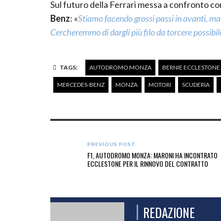
Sul futuro della Ferrari messa a confronto con 
Benz
: «
Stiamo facendo grossi passi in avanti, ma
Cercheremmo di dargli più filo da torcere possibil
TAGS:
AUTODROMO MONZA
BERNIE ECCLESTONE
MERCEDES-BENZ
MONZA
MOTORI
SCUDERIA
PREVIOUS POST
F1, AUTODROMO MONZA: MARONI HA INCONTRATO
ECCLESTONE PER IL RINNOVO DEL CONTRATTO
REDAZIONE