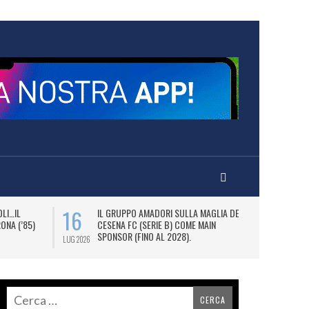
16
18
LI…IL
IL GRUPPO AMADORI SULLA MAGLIA DEL
M
ONA (’85)
CESENA FC (SERIE B) COME MAIN
PE
SPONSOR (FINO AL 2028).
P
LUG 2026
LUG 2026
S