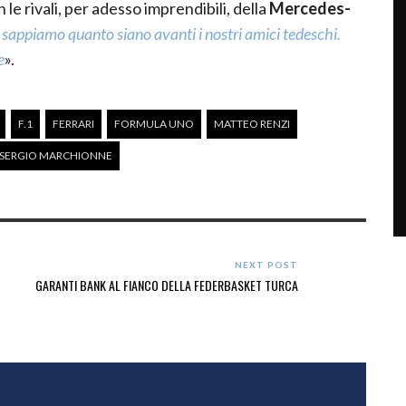
le rivali, per adesso imprendibili, della
Mercedes-
 sappiamo quanto siano avanti i nostri amici tedeschi.
e
».
F.1
FERRARI
FORMULA UNO
MATTEO RENZI
SERGIO MARCHIONNE
NEXT POST
GARANTI BANK AL FIANCO DELLA FEDERBASKET TURCA