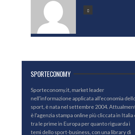
SPORTECONOMY
Sporteconomy.it, market leader
nell'informazione applicata all'economia dell
sport, è nata nel settembre 2004. Attualmen
è l'agenzia stampa online più cliccata in Italia 
tra le prime in Europa per quanto riguarda i
temi dello sport-business, con una library di