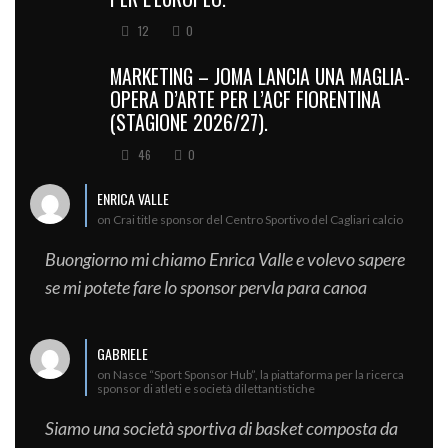
12
0
MARKETING – JOMA LANCIA UNA MAGLIA-
OPERA D’ARTE PER L’ACF FIORENTINA
(STAGIONE 2026/27).
46
0
ENRICA VALLE
on Crai title sponsor del Centro Sportivo del Cagliari calcio
Buongiorno mi chiamo Enrica Valle e volevo sapere
se mi potete fare lo sponsor pervla para canoa
GABRIELE
on Nasce “Sport Sponsor Hub”, la piattaforma per la ricerca
sponsor di atleti e società dilettantistiche
Siamo una società sportiva di basket composta da