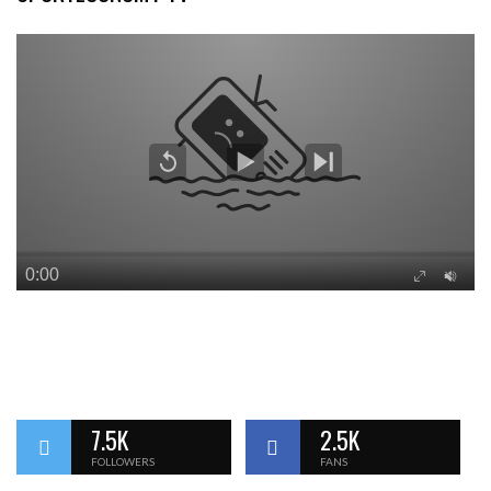
7.5K
2.5K
FOLLOWERS
FANS