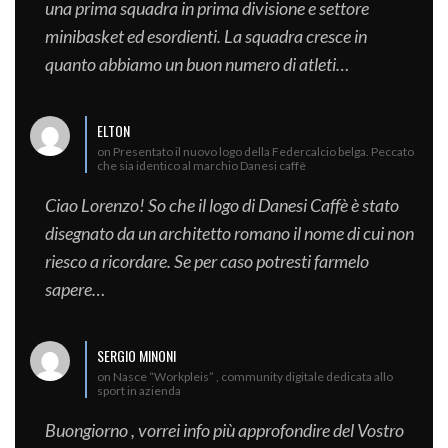
una prima squadra in prima divisione e settore
minibasket ed esordienti. La squadra cresce in
quanto abbiamo un buon numero di atleti…
ELTON
on Presentato il nuovo logo della Federcalcio belga. Peccato
che sia identico al marchio Danesi caffè
Ciao Lorenzo! So che il logo di Danesi Caffè è stato
disegnato da un architetto romano il nome di cui non
riesco a ricordare. Se per caso potresti farmelo
sapere…
SERGIO MINONI
on Nasce “Workpleis” , community digitale dedicata allo
sport in azienda
Buongiorno , vorrei info più approfondire del Vostro