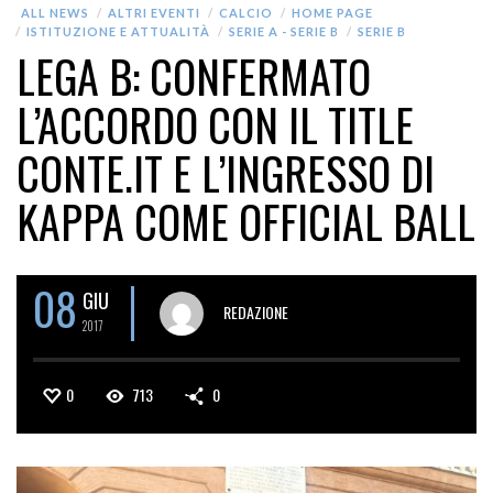
ALL NEWS
ALTRI EVENTI
CALCIO
HOME PAGE
ISTITUZIONE E ATTUALITÀ
SERIE A - SERIE B
SERIE B
LEGA B: CONFERMATO
L’ACCORDO CON IL TITLE
CONTE.IT E L’INGRESSO DI
KAPPA COME OFFICIAL BALL
08
GIU
REDAZIONE
2017
0
713
0