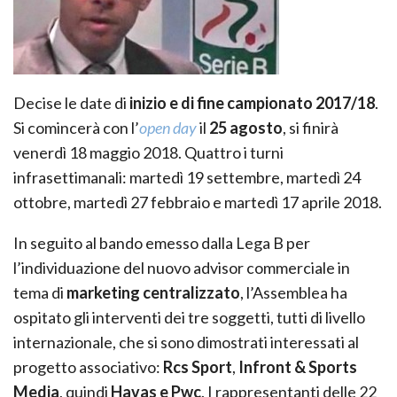
Decise le date di
inizio e di fine campionato 2017/18
.
Si comincerà con l’
open day
il
25 agosto
, si finirà
venerdì 18 maggio 2018. Quattro i turni
infrasettimanali: martedì 19 settembre, martedì 24
ottobre, martedì 27 febbraio e martedì 17 aprile 2018.
In seguito al bando emesso dalla Lega B per
l’individuazione del nuovo advisor commerciale in
tema di
marketing centralizzato
, l’Assemblea ha
ospitato gli interventi dei tre soggetti, tutti di livello
internazionale, che si sono dimostrati interessati al
progetto associativo:
Rcs Sport
,
Infront & Sports
Media
, quindi
Havas e Pwc
. I rappresentanti delle 22