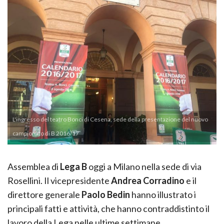
L'ingresso del teatro Bonci di Cesena, sede della presentazione del nuovo
campionato di B 2016/17
Assemblea di
Lega B
oggi a Milano nella sede di via
Rosellini. Il vicepresidente
Andrea Corradino
e il
direttore generale
Paolo Bedin
hanno illustrato i
principali fatti e attività, che hanno contraddistinto il
lavoro della Lega nelle ultime settimane.