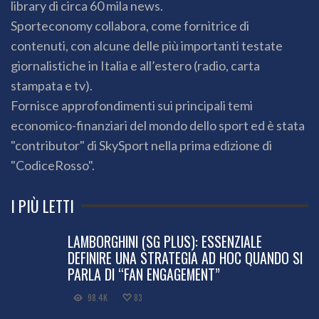
library di circa 60 mila news.
Sporteconomy collabora, come fornitrice di
contenuti, con alcune delle più importanti testate
giornalistiche in Italia e all’estero (radio, carta
stampata e tv).
Fornisce approfondimenti sui principali temi
economico-finanziari del mondo dello sport ed è stata
"contributor" di SkySport nella prima edizione di
"CodiceRosso".
I PIÙ LETTI
LAMBORGHINI (SG PLUS): ESSENZIALE
DEFINIRE UNA STRATEGIA AD HOC QUANDO SI
PARLA DI “FAN ENGAGEMENT”
98.4K
83