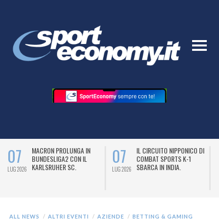
07
07
MACRON PROLUNGA IN
IL CIRCUITO NIPPONICO DI
BUNDESLIGA2 CON IL
COMBAT SPORTS K-1
KARLSRUHER SC.
SBARCA IN INDIA.
LUG 2026
LUG 2026
L
ALL NEWS
ALTRI EVENTI
AZIENDE
BETTING & GAMING