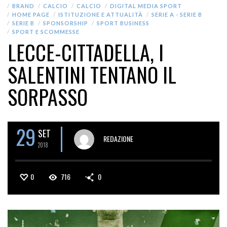
BRAND
CALCIO
CALCIO
DIGITAL MEDIA SPORT
HOME PAGE
ISTITUZIONE E ATTUALITÀ
SERIE A - SERIE B
SERIE B
SPONSORSHIP
SPORT BUSINESS
SPORT E SCOMMESSE
LECCE-CITTADELLA, I
SALENTINI TENTANO IL
SORPASSO
29
SET
REDAZIONE
2018
0
716
0