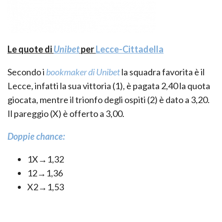
Le quote di
Unibet
per
Lecce-Cittadella
Secondo i
bookmaker di Unibet
la squadra favorita è il
Lecce, infatti la sua vittoria (1), è pagata 2,40 la quota
giocata, mentre il trionfo degli ospiti (2) è dato a 3,20.
Il pareggio (X) è offerto a 3,00.
Doppie chance:
1X→1,32
12→1,36
X2→1,53