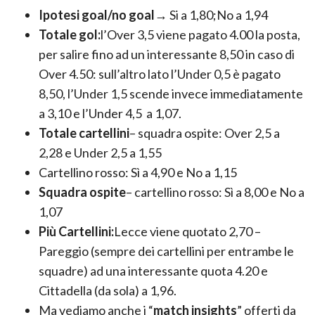
Ipotesi goal/no goal→
Si a 1,80;No a 1,94
Totale gol:
l’Over 3,5 viene pagato 4.00 la posta,
per salire fino ad un interessante 8,50 in caso di
Over 4.50: sull’altro lato l’Under 0,5 è pagato
8,50, l’Under 1,5 scende invece immediatamente
a 3,10 e l’Under 4,5 a 1,07.
Totale cartellini
– squadra ospite: Over 2,5 a
2,28 e Under 2,5 a 1,55
Cartellino rosso: Sì a 4,90 e No a 1,15
Squadra ospite
– cartellino rosso: Sì a 8,00 e No a
1,07
Più Cartellini:
Lecce viene quotato 2,70 –
Pareggio (sempre dei cartellini per entrambe le
squadre) ad una interessante quota 4.20 e
Cittadella (da sola) a 1,96.
Ma vediamo anche i “
match insights
” offerti da