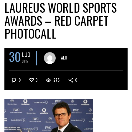
LAUREUS WORLD SPORTS
AWARDS – RED CARPET
PHOTOCALL
30
LUG
ALO
2015
0
0
275
0