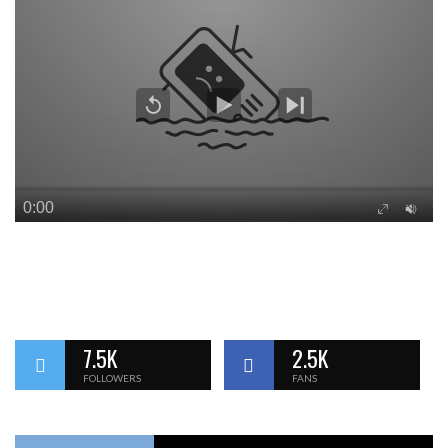
7.5K
2.5K
FOLLOWERS
FANS