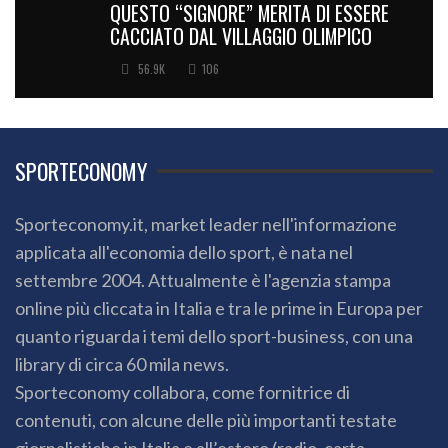
QUESTO “SIGNORE” MERITA DI ESSERE
CACCIATO DAL VILLAGGIO OLIMPICO
56.9K
106
SPORTECONOMY
Sporteconomy.it, market leader nell'informazione
applicata all'economia dello sport, è nata nel
settembre 2004. Attualmente è l'agenzia stampa
online più cliccata in Italia e tra le prime in Europa per
quanto riguarda i temi dello sport-business, con una
library di circa 60 mila news.
Sporteconomy collabora, come fornitrice di
contenuti, con alcune delle più importanti testate
giornalistiche in Italia e all’estero (radio, carta