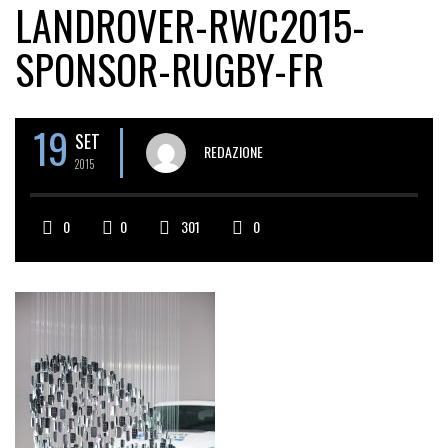
LANDROVER-RWC2015-
SPONSOR-RUGBY-FR
19
SET
REDAZIONE
2015
0
0
301
0