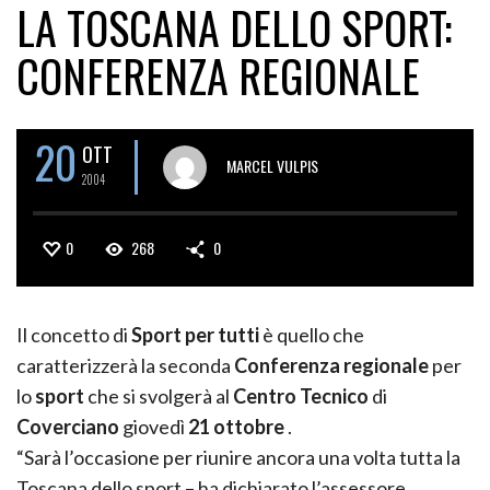
LA TOSCANA DELLO SPORT:
CONFERENZA REGIONALE
20
OTT
MARCEL VULPIS
2004
0
268
0
Il concetto di
Sport per tutti
è quello che
caratterizzerà la seconda
Conferenza regionale
per
lo
sport
che si svolgerà al
Centro Tecnico
di
Coverciano
giovedì
21 ottobre
.
“Sarà l’occasione per riunire ancora una volta tutta la
Toscana dello sport – ha dichiarato l’assessore