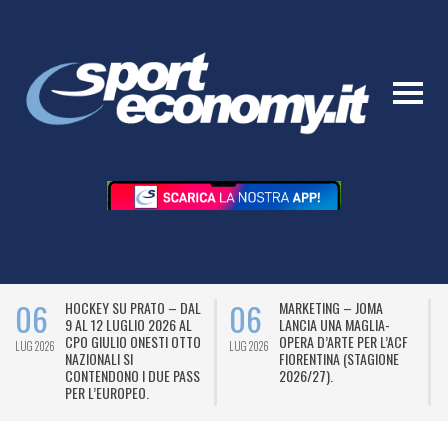
06
06
HOCKEY SU PRATO – DAL
MARKETING – JOMA
9 AL 12 LUGLIO 2026 AL
LANCIA UNA MAGLIA-
CPO GIULIO ONESTI OTTO
OPERA D’ARTE PER L’ACF
LUG 2026
LUG 2026
L
NAZIONALI SI
FIORENTINA (STAGIONE
CONTENDONO I DUE PASS
2026/27).
PER L’EUROPEO.