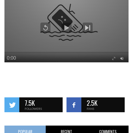
7.5K
2.5K
FOLLOWERS
FANS
POPULAR
RECENT
COMMENTS