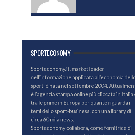
SPORTECONOMY
Sporteconomy.it, market leader
nell'informazione applicata all'economia dell
sport, è nata nel settembre 2004. Attualmen
è l'agenzia stampa online più cliccata in Italia 
tra le prime in Europa per quanto riguarda i
temi dello sport-business, con una library di
circa 60 mila news.
Sporteconomy collabora, come fornitrice di