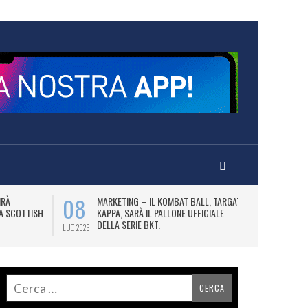
08
10
IRÀ
MARKETING – IL KOMBAT BALL, TARGATO
F
LA SCOTTISH
KAPPA, SARÀ IL PALLONE UFFICIALE
A
DELLA SERIE BKT.
LUG 2026
LUG 2026