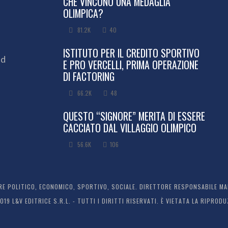
CHE VINCONO UNA MEDAGLIA
OLIMPICA?
81.2K
40
ISTITUTO PER IL CREDITO SPORTIVO
ed
E PRO VERCELLI, PRIMA OPERAZIONE
DI FACTORING
66.2K
48
QUESTO “SIGNORE” MERITA DI ESSERE
CACCIATO DAL VILLAGGIO OLIMPICO
56.6K
106
 POLITICO, ECONOMICO, SPORTIVO, SOCIALE. DIRETTORE RESPONSABILE MARC
2019 L&V EDITRICE S.R.L. - TUTTI I DIRITTI RISERVATI. È VIETATA LA RIPR