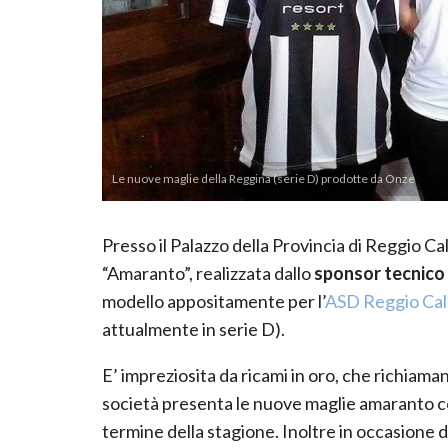
Le nuove maglie della Reggina (serie D) prodotte da Onze
Presso il Palazzo della Provincia di Reggio Cal
“Amaranto”, realizzata dallo
sponsor tecnico
modello appositamente per l’
ASD Reggio Cal
attualmente in serie D).
E’ impreziosita da ricami in oro, che richiaman
società presenta le nuove maglie amaranto con
termine della stagione. Inoltre in occasione d