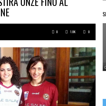
TIRÀ ONZE FINO AL
ONE
S
0
1.8K
0