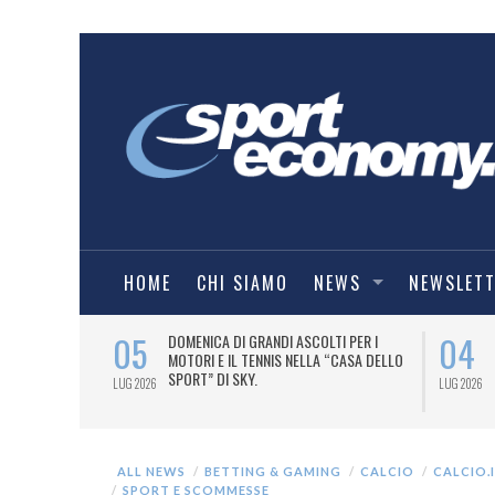
HOME
CHI SIAMO
NEWS
NEWSLET
05
04
A UNA MAGLIA-
DOMENICA DI GRANDI ASCOLTI PER I
IORENTINA
MOTORI E IL TENNIS NELLA “CASA DELLO
SPORT” DI SKY.
LUG 2026
LUG 2026
ALL NEWS
BETTING & GAMING
CALCIO
CALCIO.
SPORT E SCOMMESSE