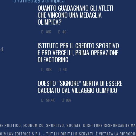
QUANTO GUADAGNANO GLI ATLETI
CHE VINCONO UNA MEDAGLIA
OLIMPICA?
81K
40
ISTITUTO PER IL CREDITO SPORTIVO
ed
E PRO VERCELLI, PRIMA OPERAZIONE
DI FACTORING
66K
48
QUESTO “SIGNORE” MERITA DI ESSERE
CACCIATO DAL VILLAGGIO OLIMPICO
56.4K
106
 POLITICO, ECONOMICO, SPORTIVO, SOCIALE. DIRETTORE RESPONSABILE MARC
2019 L&V EDITRICE S.R.L. - TUTTI I DIRITTI RISERVATI. È VIETATA LA RIPR