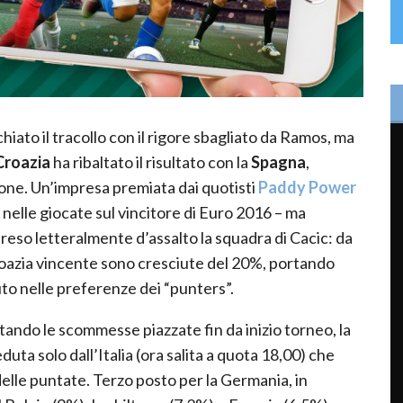
schiato il tracollo con il rigore sbagliato da Ramos, ma
Croazia
ha ribaltato il risultato con la
Spagna
,
rone. Un’impresa premiata dai quotisti
Paddy Power
i nelle giocate sul vincitore di Euro 2016 – ma
eso letteralmente d’assalto la squadra di Cacic: da
 Croazia vincente sono cresciute del 20%, portando
to nelle preferenze dei “punters”.
ntando le scommesse piazzate fin da inizio torneo, la
uta solo dall’Italia (ora salita a quota 18,00) che
delle puntate. Terzo posto per la Germania, in