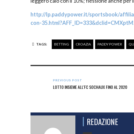
leggero calo con il 10%; flessione anche per i
http://lp.paddypower.it/sportsbook/affil
con-35.html?AFF_ID=333&dclid=CMXp
TAGS:
BETTING
CROAZIA
PADDY POWER
QU
PREVIOUS POST
LOTTO INSIEME ALL'FC SOCHAUX FINO AL 2020
REDAZIONE