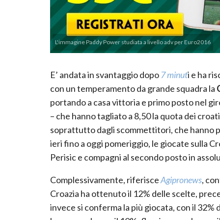
L'immagine Paddy Power studiata a livello adv per Euro2016
E’ andata in svantaggio dopo
7 minut
i e ha ri
con un temperamento da grande squadra la
portando a casa vittoria e primo posto nel gi
– che hanno tagliato a 8,50 la quota dei croat
soprattutto dagli scommettitori, che hanno pr
ieri fino a oggi pomeriggio, le giocate sulla
Perisic e compagni al secondo posto in assolu
Complessivamente, riferisce
Agipronews
, co
Croazia ha ottenuto il 12% delle scelte, preced
invece si conferma la più giocata, con il 32% 