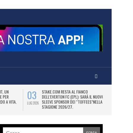
03
06
T, UN
STAKE.COM RESTA AL FIANCO
M
E PER
DELL’EVERTON FC (EPL): SARÀ IL NUOVO
P
DO A VITA.
SLEEVE SPONSOR DEI “TOFFEES”NELLA
“
LUG 2026
LUG 2026
STAGIONE 2026/27.