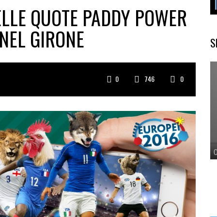
ELLE QUOTE PADDY POWER
 NEL GIRONE
S
0
746
0