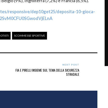
l Belgio (9%), Inghilterra (7,2%) e Francia (6,5%).
iates/responsive/dep10get25/deposita-10-gioca-
tM2SvM0CFU0SGwodVjELnA
OTISTI
SCOMMESSE SPORTIVE
NEXT POST
FIA E PIRELLI INSIEME SUL TEMA DELLA SICUREZZA
STRADALE