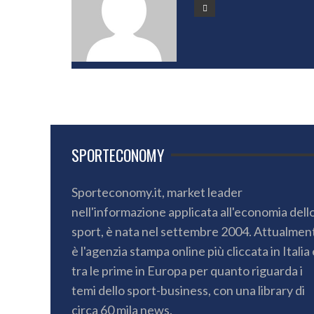
SPORTECONOMY
Sporteconomy.it, market leader
nell'informazione applicata all'economia dell
sport, è nata nel settembre 2004. Attualmen
è l'agenzia stampa online più cliccata in Italia 
tra le prime in Europa per quanto riguarda i
temi dello sport-business, con una library di
circa 60 mila news.