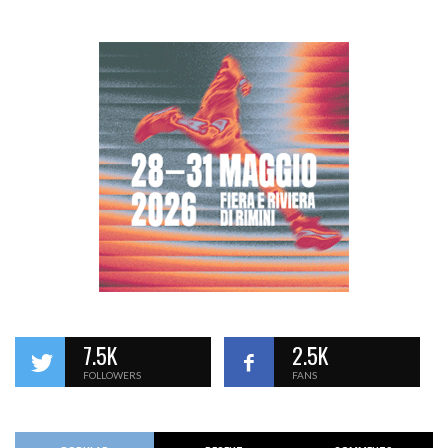
7.5K
2.5K
FOLLOWERS
FANS