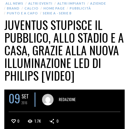
ALL NEWS
ALTRI EVENTI
ALTRI IMPIANTI
AZIENDE
BRAND
CALCIO
HOME PAGE
PUBBLICITÀ
PUNTO E A CAPO
SERIE A - SERIE B
JUVENTUS STUPISCE IL
PUBBLICO, ALLO STADIO E A
CASA, GRAZIE ALLA NUOVA
ILLUMINAZIONE LED DI
PHILIPS [VIDEO]
09
SET
REDAZIONE
2016
0
1.7K
0