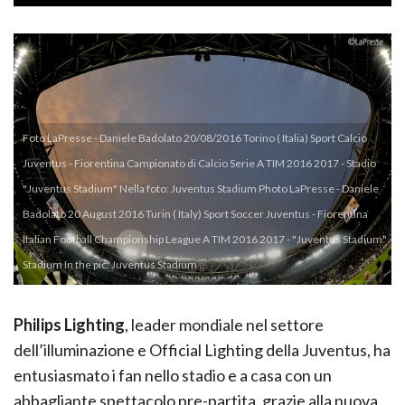
Foto LaPresse - Daniele Badolato 20/08/2016 Torino ( Italia) Sport Calcio
Juventus - Fiorentina Campionato di Calcio Serie A TIM 2016 2017 - Stadio
"Juventus Stadium" Nella foto: Juventus Stadium Photo LaPresse - Daniele
Badolato 20 August 2016 Turin ( Italy) Sport Soccer Juventus - Fiorentina
Italian Football Championship League A TIM 2016 2017 - "Juventus Stadium"
Stadium In the pic: Juventus Stadium
Philips Lighting
, leader mondiale nel settore
dell’illuminazione e Official Lighting della Juventus, ha
entusiasmato i fan nello stadio e a casa con un
abbagliante spettacolo pre-partita, grazie alla nuova