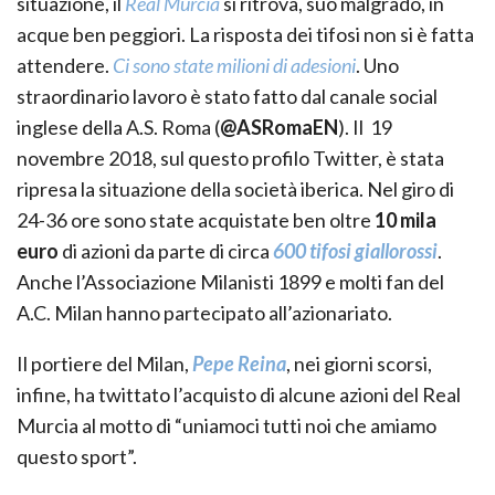
situazione, il
Real Murcia
si ritrova, suo malgrado, in
acque ben peggiori. La risposta dei tifosi non si è fatta
attendere.
Ci sono state milioni di adesioni
. Uno
straordinario lavoro è stato fatto dal canale social
inglese della A.S. Roma (
@ASRomaEN
). Il 19
novembre 2018, sul questo profilo Twitter, è stata
ripresa la situazione della società iberica. Nel giro di
24-36 ore sono state acquistate ben oltre
10 mila
euro
di azioni da parte di circa
600 tifosi giallorossi
.
Anche l’Associazione Milanisti 1899 e molti fan del
A.C. Milan hanno partecipato all’azionariato.
Il portiere del Milan,
Pepe Reina
, nei giorni scorsi,
infine, ha twittato l’acquisto di alcune azioni del Real
Murcia al motto di “uniamoci tutti noi che amiamo
questo sport”.