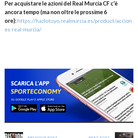
Per acquistare le azioni del Real Murcia CF c’è
ancora tempo (ma non oltre le prossime 6
ore):
https://hazlotuyo.realmurcia.es/product/accion
es-real-murcia/
PREVIOUS POST
NEXT POST