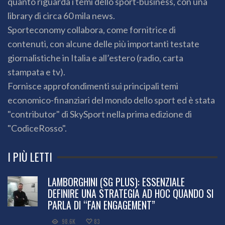
quanto riguarda i temi dello sport-business, con una
library di circa 60 mila news.
Sporteconomy collabora, come fornitrice di
contenuti, con alcune delle più importanti testate
giornalistiche in Italia e all’estero (radio, carta
stampata e tv).
Fornisce approfondimenti sui principali temi
economico-finanziari del mondo dello sport ed è stata
"contributor" di SkySport nella prima edizione di
"CodiceRosso".
I PIÙ LETTI
LAMBORGHINI (SG PLUS): ESSENZIALE
DEFINIRE UNA STRATEGIA AD HOC QUANDO SI
PARLA DI “FAN ENGAGEMENT”
98.6K
83