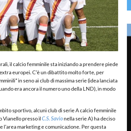
l web
ali, il calcio femminile sta iniziando a prendere piede
 extra europei. C’è un dibattito molto forte, per
minili” in seno ai club di massima serie (idea lanciata
uando era ancora il numero uno della LND), in modo
mbito sportivo, alcuni club di serie A calcio femminile
 Vianello presso il
C.S. Savio
nella serie A) ha deciso
ome l’area marketing e comunicazione. Per questa