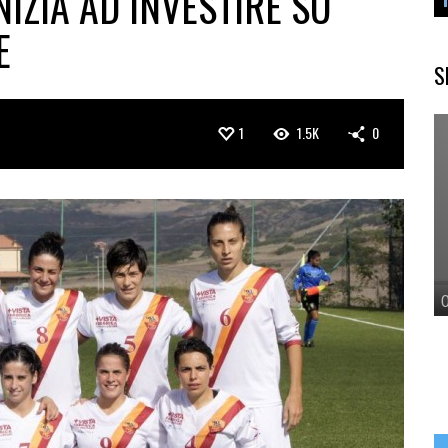
NIZIA AD INVESTIRE SU
E
S
1
1.5K
0