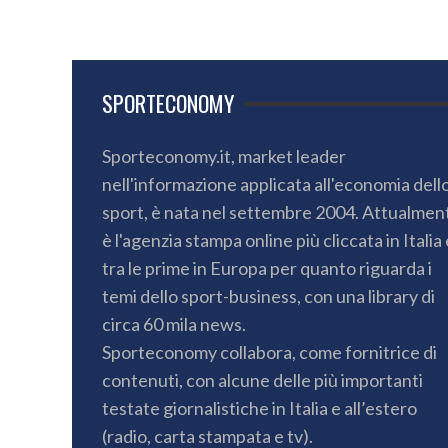
SPORTECONOMY
Sporteconomy.it, market leader
nell'informazione applicata all'economia dell
sport, è nata nel settembre 2004. Attualmen
è l'agenzia stampa online più cliccata in Italia 
tra le prime in Europa per quanto riguarda i
temi dello sport-business, con una library di
circa 60 mila news.
Sporteconomy collabora, come fornitrice di
contenuti, con alcune delle più importanti
testate giornalistiche in Italia e all’estero
(radio, carta stampata e tv).