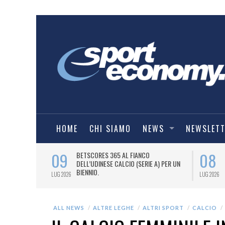
HOME
CHI SIAMO
NEWS
NEWSLET
09
08
 NUOVA AWAY
BETSCORES 365 AL FIANCO
DELL’UDINESE CALCIO (SERIE A) PER UN
BIENNIO.
LUG 2026
LUG 2026
ALL NEWS
ALTRE LEGHE
ALTRI SPORT
CALCIO