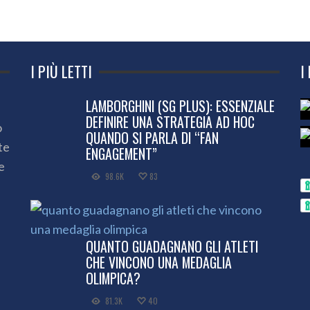
I PIÙ LETTI
I
LAMBORGHINI (SG PLUS): ESSENZIALE
DEFINIRE UNA STRATEGIA AD HOC
o
QUANDO SI PARLA DI “FAN
te
ENGAGEMENT”
e
98.6K
83
QUANTO GUADAGNANO GLI ATLETI
CHE VINCONO UNA MEDAGLIA
OLIMPICA?
81.3K
40