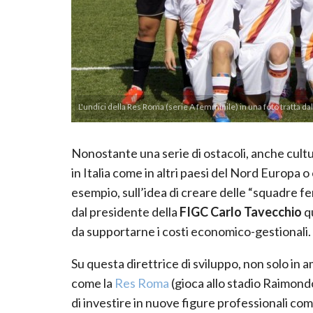
L'undici della Res Roma (serie A femminile) in una foto tratta da
Nonostante una serie di ostacoli, anche cultur
in Italia come in altri paesi del Nord Europa o
esempio, sull’idea di creare delle “squadre fem
dal presidente della
FIGC Carlo Tavecchio
q
da supportarne i costi economico-gestionali.
Su questa direttrice di sviluppo, non solo in a
come la
Res Roma
(gioca allo stadio Raimondo
di investire in nuove figure professionali c