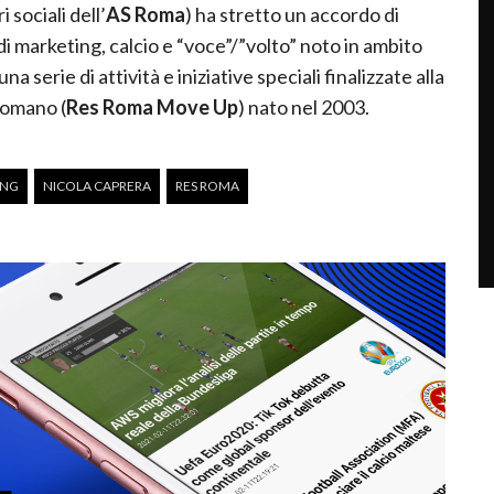
 sociali dell’
AS Roma
) ha stretto un accordo di
di marketing, calcio e “voce”/”volto” noto in ambito
a serie di attività e iniziative speciali finalizzate alla
romano (
Res Roma Move Up
) nato nel 2003.
ING
NICOLA CAPRERA
RES ROMA