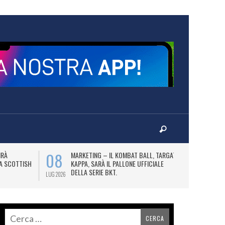
08
10
IRÀ
MARKETING – IL KOMBAT BALL, TARGATO
F
LA SCOTTISH
KAPPA, SARÀ IL PALLONE UFFICIALE
A
DELLA SERIE BKT.
LUG 2026
LUG 2026