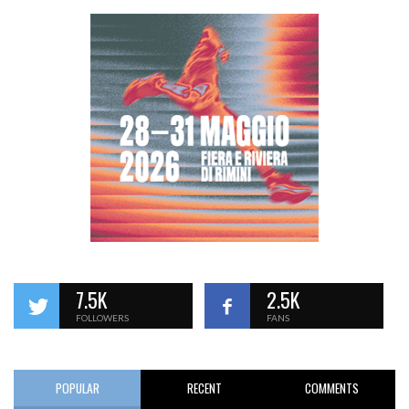
7.5K
2.5K
FOLLOWERS
FANS
POPULAR
RECENT
COMMENTS