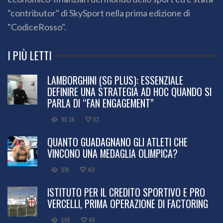
"contributor" di SkySport nella prima edizione di
"CodiceRosso".
I PIÙ LETTI
LAMBORGHINI (SG PLUS): ESSENZIALE
DEFINIRE UNA STRATEGIA AD HOC QUANDO SI
PARLA DI “FAN ENGAGEMENT”
98.3K
83
QUANTO GUADAGNANO GLI ATLETI CHE
VINCONO UNA MEDAGLIA OLIMPICA?
81K
40
ISTITUTO PER IL CREDITO SPORTIVO E PRO
VERCELLI, PRIMA OPERAZIONE DI FACTORING
66K
48