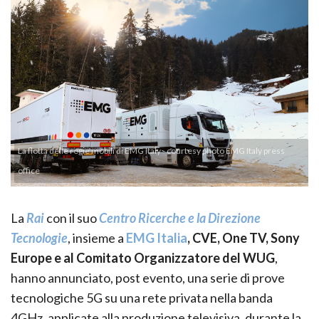
La flotta delle regie mobili di EMG Italy - courtesy photo EMG Italy press
office
La
Rai
con il suo
Centro Ricerche e la Direzione
Tecnologie
, insieme a
EMG Italia
, CVE, One TV, Sony
Europe e al Comitato Organizzatore del WUG
,
hanno annunciato, post evento, una serie di prove
tecnologiche 5G su una rete privata nella banda
4GHz, applicate alla produzione televisiva, durante la