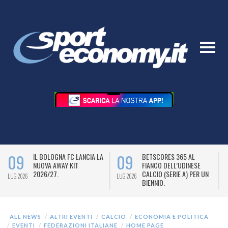
09
09
IL BOLOGNA FC LANCIA LA
BETSCORES 365 AL
NUOVA AWAY KIT
FIANCO DELL’UDINESE
2026/27.
CALCIO (SERIE A) PER UN
LUG 2026
LUG 2026
L
BIENNIO.
ALL NEWS
ALTRI EVENTI
CALCIO
ECONOMIA E POLITICA
EVENTI
FEDERAZIONI ITALIANE
HOME PAGE