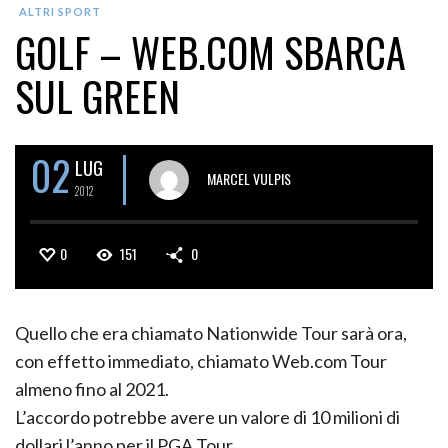
ALTRI SPORT
GOLF – WEB.COM SBARCA
SUL GREEN
02
LUG
MARCEL VULPIS
2012
0
151
0
Quello che era chiamato Nationwide Tour sarà ora,
con effetto immediato, chiamato Web.com Tour
almeno fino al 2021.
L’accordo potrebbe avere un valore di 10 milioni di
dollari l’anno per il PGA Tour.