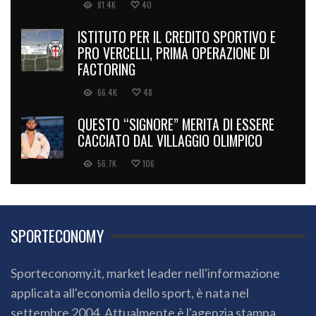
81.4K
40
ISTITUTO PER IL CREDITO SPORTIVO E
PRO VERCELLI, PRIMA OPERAZIONE DI
FACTORING
66.4K
48
QUESTO “SIGNORE” MERITA DI ESSERE
CACCIATO DAL VILLAGGIO OLIMPICO
56.7K
106
SPORTECONOMY
Sporteconomy.it, market leader nell'informazione
applicata all'economia dello sport, è nata nel
settembre 2004. Attualmente è l'agenzia stampa