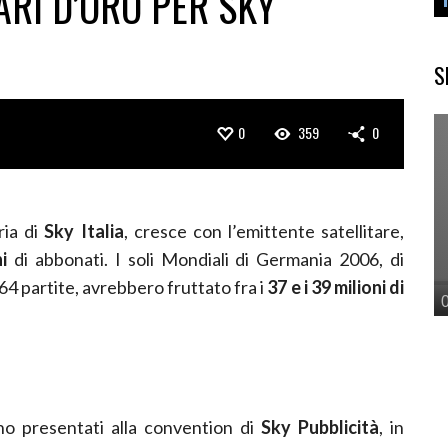
RI D’ORO PER SKY
S
0
359
0
ria di
Sky Italia
, cresce con l’emittente satellitare,
i
di abbonati. I soli Mondiali di Germania 2006, di
64 partite, avrebbero fruttato fra i
37 e i 39 milioni di
nno presentati alla convention di
Sky Pubblicità
, in