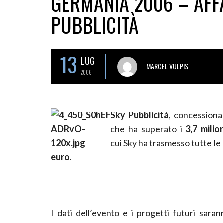
GERMANIA 2006 – AFFA
PUBBLICITÀ
13
LUG
MARCEL VULPIS
2006
Sky Pubblicità
, concessiona
che ha superato i
3,7 milion
cui Sky ha trasmesso tutte le 
euro
.
I dati dell’evento e i progetti futuri sara