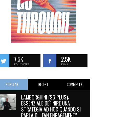
7.5K
2.5K
FOLLOWERS
FANS
POPULAR
RECENT
COMMENTS
LAMBORGHINI (SG PLUS):
ESSENZIALE DEFINIRE UNA
STRATEGIA AD HOC QUANDO SI
PARLA DI “FAN ENGAGEMENT”