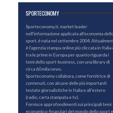
SPORTECONOMY
Sporteconomy.it, market leader
nell'informazione applicata all'economia dell
sport, è nata nel settembre 2004. Attualmen
è l'agenzia stampa online più cliccata in Italia 
tra le prime in Europa per quanto riguarda i
temi dello sport-business, con una library di
circa 60 mila news.
Sporteconomy collabora, come fornitrice di
contenuti, con alcune delle più importanti
testate giornalistiche in Italia e all’estero
(radio, carta stampata e tv).
Fornisce approfondimenti sui principali temi
economico-finanziari del mondo dello sport 