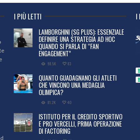
I PIÙ LETTI
I
LAMBORGHINI (SG PLUS): ESSENZIALE
DEFINIRE UNA STRATEGIA AD HOC
o
QUANDO SI PARLA DI “FAN
te
ENGAGEMENT”
e
98.5K
83
QUANTO GUADAGNANO GLI ATLETI
CHE VINCONO UNA MEDAGLIA
OLIMPICA?
81.2K
40
ISTITUTO PER IL CREDITO SPORTIVO
E PRO VERCELLI, PRIMA OPERAZIONE
DI FACTORING
ed