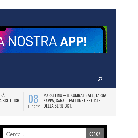
08
10
IRÀ
MARKETING – IL KOMBAT BALL, TARGATO
F
LA SCOTTISH
KAPPA, SARÀ IL PALLONE UFFICIALE
A
DELLA SERIE BKT.
LUG 2026
LUG 2026