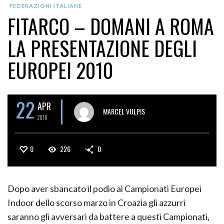
FEDERAZIONI ITALIANE
FITARCO – DOMANI A ROMA
LA PRESENTAZIONE DEGLI
EUROPEI 2010
22
APR
MARCEL VULPIS
2010
0
226
0
Dopo aver sbancato il podio ai Campionati Europei
Indoor dello scorso marzo in Croazia gli azzurri
saranno gli avversari da battere a questi Campionati,