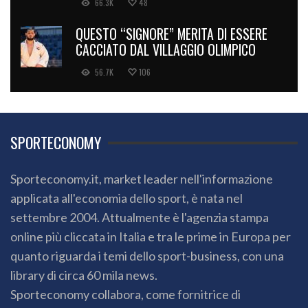
66.3K
48
QUESTO “SIGNORE” MERITA DI ESSERE
CACCIATO DAL VILLAGGIO OLIMPICO
56.7K
106
SPORTECONOMY
Sporteconomy.it, market leader nell'informazione
applicata all'economia dello sport, è nata nel
settembre 2004. Attualmente è l'agenzia stampa
online più cliccata in Italia e tra le prime in Europa per
quanto riguarda i temi dello sport-business, con una
library di circa 60 mila news.
Sporteconomy collabora, come fornitrice di