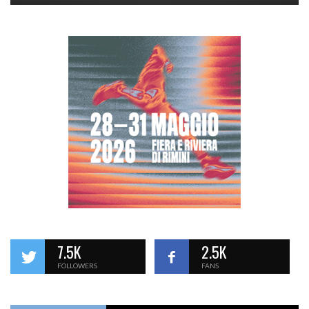
7.5K
2.5K
FOLLOWERS
FANS