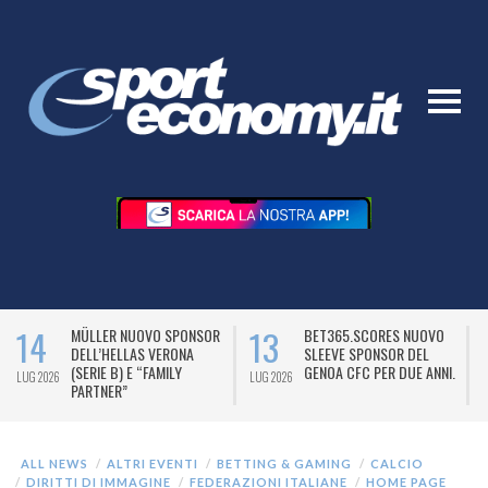
14
13
MÜLLER NUOVO SPONSOR
BET365.SCORES NUOVO
DELL’HELLAS VERONA
SLEEVE SPONSOR DEL
(SERIE B) E “FAMILY
GENOA CFC PER DUE ANNI.
LUG 2026
LUG 2026
L
PARTNER”
ALL NEWS
ALTRI EVENTI
BETTING & GAMING
CALCIO
DIRITTI DI IMMAGINE
FEDERAZIONI ITALIANE
HOME PAGE