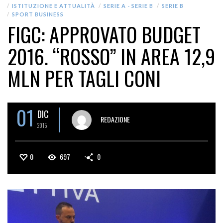
ISTITUZIONE E ATTUALITÀ
SERIE A - SERIE B
SERIE B
SPORT BUSINESS
FIGC: APPROVATO BUDGET
2016. “ROSSO” IN AREA 12,9
MLN PER TAGLI CONI
01
DIC
REDAZIONE
2015
0
697
0