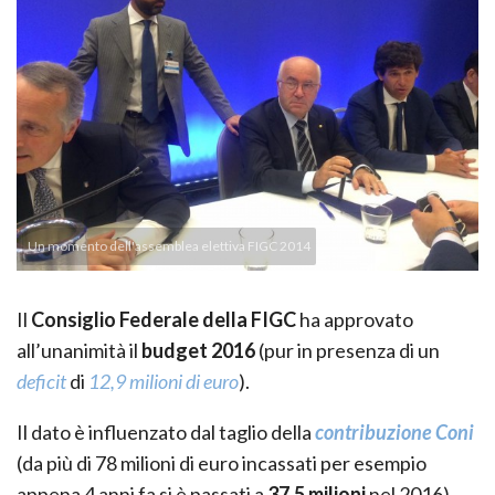
Un momento dell'assemblea elettiva FIGC 2014
Il
Consiglio Federale della FIGC
ha approvato
all’unanimità il
budget 2016
(pur in presenza di un
deficit
di
12,9 milioni di euro
).
Il dato è influenzato dal taglio della
contribuzione Coni
(da più di 78 milioni di euro incassati per esempio
appena 4 anni fa si è passati a
37,5 milioni
nel 2016).