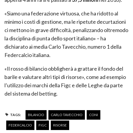
«Siamo una federazione virtuosa, che ha ridotto al
minimo i costi di gestione, ma le ripetute decurtazioni
ci mettono in grave difficoltà, penalizzando oltremodo
la disciplina di punta dello sport italiano» – ha
dichiarato ai media Carlo Tavecchio, numero 1 della
Federcalcio italiana.
«Il rosso di bilancio obbligherà a grattare il fondo del
barile e valutare altri tipi di risorse», come ad esempio
l’utilizzo dei marchi della Figc e delle Leghe da parte
del sistema del betting.
TAGS:
BILANCIO
CARLO TAVECCHIO
CONI
FEDERCALCIO
FIGC
RISORSE