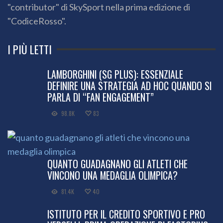
"contributor" di SkySport nella prima edizione di
"CodiceRosso".
I PIÙ LETTI
LAMBORGHINI (SG PLUS): ESSENZIALE
DEFINIRE UNA STRATEGIA AD HOC QUANDO SI
PARLA DI “FAN ENGAGEMENT”
98.8K
83
QUANTO GUADAGNANO GLI ATLETI CHE
VINCONO UNA MEDAGLIA OLIMPICA?
81.4K
40
ISTITUTO PER IL CREDITO SPORTIVO E PRO