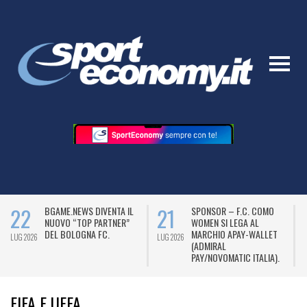
22
21
BGAME.NEWS DIVENTA IL
SPONSOR – F.C. COMO
NUOVO “TOP PARTNER”
WOMEN SI LEGA AL
DEL BOLOGNA FC.
MARCHIO APAY-WALLET
LUG 2026
LUG 2026
L
(ADMIRAL
PAY/NOVOMATIC ITALIA).
FIFA E UEFA