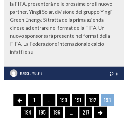
la FIFA, presenterà nelle prossime ore il nuovo
partner, Yingli Solar, divisione del gruppo Yingli
Green Energy. Si tratta della prima azienda
cinese ad entrare nel format della FIFA. Un
nuovo sponsor sarà presente nel format della
FIFA. La Federazione internazionale calcio
infatti è sul
MARCEL VULPIS
0
1
…
190
191
192
193
194
195
196
…
217