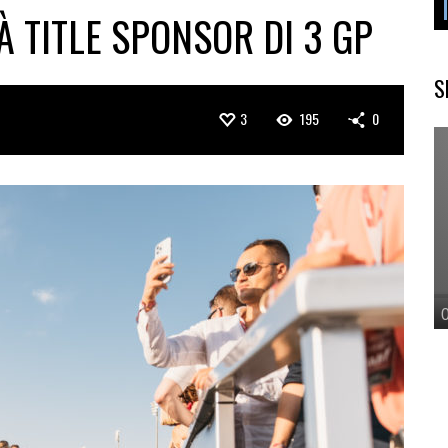
À TITLE SPONSOR DI 3 GP
S
3
195
0