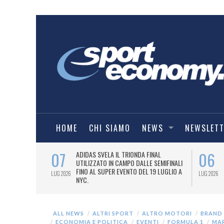
HOME
CHI SIAMO
NEWS
NEWSLET
07
06
I COMBAT
ADIDAS SVELA IL TRIONDA FINAL
IA.
UTILIZZATO IN CAMPO DALLE SEMIFINALI
FINO AL SUPER EVENTO DEL 19 LUGLIO A
LUG 2026
LUG 2026
NYC.
ALL NEWS
ALTRI SPORT
ALTRO MOTORI
BRAND
ECONOMIA E POLITICA
EVENTI
FORMULA 1
MA