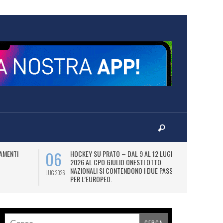
06
07
AMENTI
HOCKEY SU PRATO – DAL 9 AL 12 LUGLIO
LA
2026 AL CPO GIULIO ONESTI OTTO
(
NAZIONALI SI CONTENDONO I DUE PASS
OL
LUG 2026
LUG 2026
PER L’EUROPEO.
SI
DI