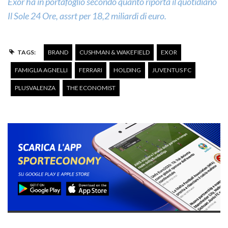
Exor ha in portafoglio secondo quanto riporta il quotidiano
Il Sole 24 Ore, assrt per 18,2 miliardi di euro.
TAGS:
BRAND
CUSHMAN & WAKEFIELD
EXOR
FAMIGLIA AGNELLI
FERRARI
HOLDING
JUVENTUS FC
PLUSVALENZA
THE ECONOMIST