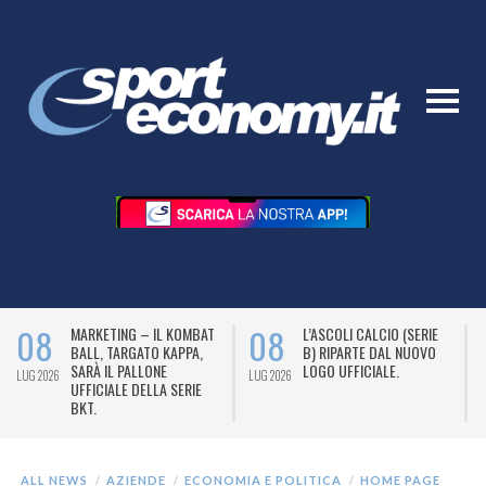
08
08
MARKETING – IL KOMBAT
L’ASCOLI CALCIO (SERIE
BALL, TARGATO KAPPA,
B) RIPARTE DAL NUOVO
SARÀ IL PALLONE
LOGO UFFICIALE.
LUG 2026
LUG 2026
L
UFFICIALE DELLA SERIE
BKT.
ALL NEWS
AZIENDE
ECONOMIA E POLITICA
HOME PAGE