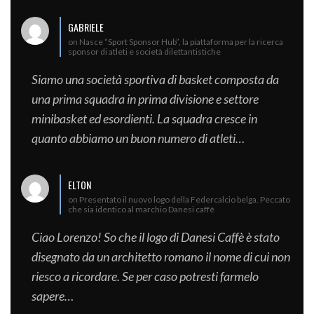
GABRIELE
on Nasce “Sport Sponsor Hub”, la piattaforma per la ricerca
sponsor di atleti e società dilettantistiche
Siamo una società sportiva di basket composta da
una prima squadra in prima divisione e settore
minibasket ed esordienti. La squadra cresce in
quanto abbiamo un buon numero di atleti…
ELTON
on Presentato il nuovo logo della Federcalcio belga. Peccato
che sia identico al marchio Danesi caffè
Ciao Lorenzo! So che il logo di Danesi Caffè è stato
disegnato da un architetto romano il nome di cui non
riesco a ricordare. Se per caso potresti farmelo
sapere…