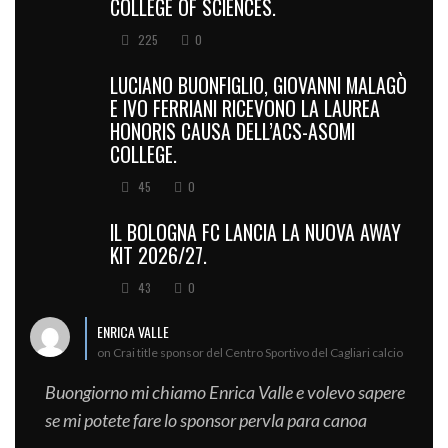
COLLEGE OF SCIENCES.
225
0
LUCIANO BUONFIGLIO, GIOVANNI MALAGÒ
E IVO FERRIANI RICEVONO LA LAUREA
HONORIS CAUSA DELL’ACS-ASOMI
COLLEGE.
45
0
IL BOLOGNA FC LANCIA LA NUOVA AWAY
KIT 2026/27.
43
0
ENRICA VALLE
on Crai title sponsor del Centro Sportivo del Cagliari calcio
Buongiorno mi chiamo Enrica Valle e volevo sapere
se mi potete fare lo sponsor pervla para canoa