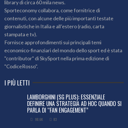
library di circa 60 mila news.
Sporteconomy collabora, come fornitrice di
contenuti, con alcune delle più importanti testate
giornalistiche in Italia e all’estero (radio, carta
stampata e tv).
Fornisce approfondimenti sui principali temi
economico-finanziari del mondo dello sport ed è stata
"contributor" di SkySport nella prima edizione di
"CodiceRosso".
I PIÙ LETTI
LAMBORGHINI (SG PLUS): ESSENZIALE
DEFINIRE UNA STRATEGIA AD HOC QUANDO SI
PARLA DI “FAN ENGAGEMENT”
98.6K
83