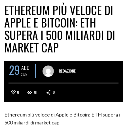
ETHEREUM PIÙ VELOCE DI
APPLE E BITCOIN: ETH
SUPERA I 500 MILIARDI DI
MARKET CAP
29
AGO
REDAZIONE
2025
0
81
0
Ethereum più veloce di Apple e Bitcoin: ETH supera i
500 miliardi di market cap