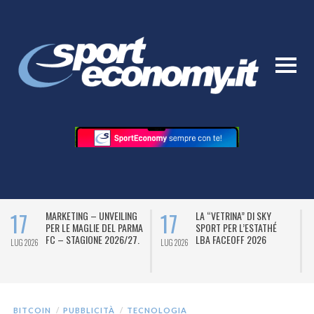
17
17
MARKETING – UNVEILING
LA “VETRINA” DI SKY
PER LE MAGLIE DEL PARMA
SPORT PER L’ESTATHÉ
FC – STAGIONE 2026/27.
LBA FACEOFF 2026
LUG 2026
LUG 2026
L
BITCOIN
PUBBLICITÀ
TECNOLOGIA