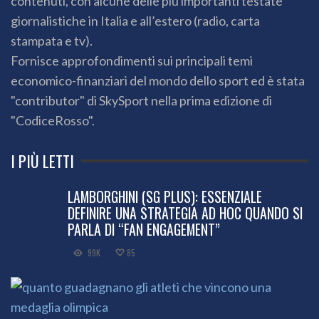
contenuti, con alcune delle più importanti testate
giornalistiche in Italia e all’estero (radio, carta
stampata e tv).
Fornisce approfondimenti sui principali temi
economico-finanziari del mondo dello sport ed è stata
"contributor" di SkySport nella prima edizione di
"CodiceRosso".
I PIÙ LETTI
LAMBORGHINI (SG PLUS): ESSENZIALE
DEFINIRE UNA STRATEGIA AD HOC QUANDO SI
PARLA DI “FAN ENGAGEMENT”
99K
85