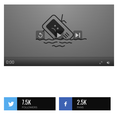
7.5K
2.5K
FOLLOWERS
FANS