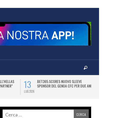
13
15
LL’HELLAS
BET365.SCORES NUOVO SLEEVE
M
 PARTNER”
SPONSOR DEL GENOA CFC PER DUE ANNI.
N
LUG 2026
LUG 2026