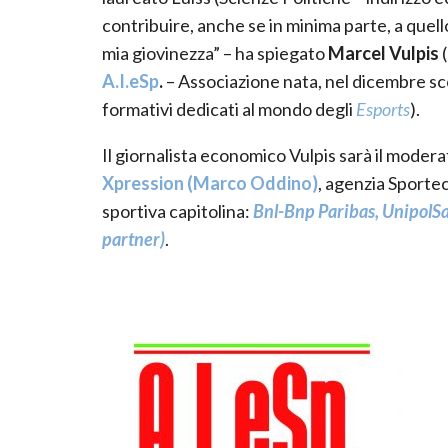
contribuire, anche se in minima parte, a quello
mia giovinezza” – ha spiegato
Marcel Vulpis
(
A.I.eSp
.
– Associazione nata, nel dicembre sc
formativi dedicati al mondo degli
Esports
).
Il giornalista economico Vulpis sarà il moder
Xpression (Marco Oddino)
, agenzia Sportec
sportiva capitolina:
Bnl-Bnp Paribas, UnipolSa
partner)
.