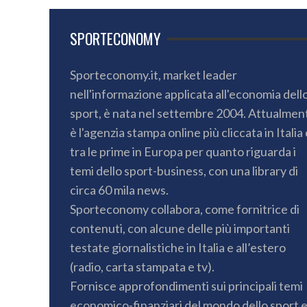
SPORTECONOMY
Sporteconomy.it, market leader
nell'informazione applicata all'economia dell
sport, è nata nel settembre 2004. Attualmen
è l'agenzia stampa online più cliccata in Italia 
tra le prime in Europa per quanto riguarda i
temi dello sport-business, con una library di
circa 60 mila news.
Sporteconomy collabora, come fornitrice di
contenuti, con alcune delle più importanti
testate giornalistiche in Italia e all’estero
(radio, carta stampata e tv).
Fornisce approfondimenti sui principali temi
economico-finanziari del mondo dello sport 