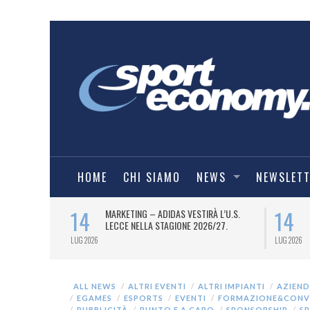
HOME
CHI SIAMO
NEWS
NEWSLET
14
14
R IL
MARKETING – ADIDAS VESTIRÀ L’U.S.
EMMINILE.
LECCE NELLA STAGIONE 2026/27.
LUG 2026
LUG 2026
ALL NEWS
ALTRI EVENTI
ALTRI IMPIANTI
AZIEND
EGAMES
ESPORTS
EVENTI
FORMAZIONE&CONV
PUBBLICITÀ
PUNTO E A CAPO
SPONSORSHIP
SP