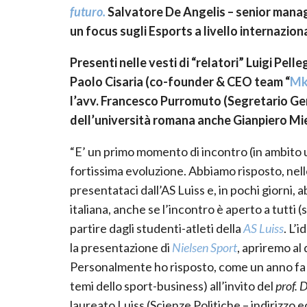
futuro.
Salvatore De Angelis – senior manag
un focus sugli Esports a livello internazion
Presenti nelle vesti di “relatori” Luigi Pe
Paolo Cisaria (co-founder & CEO team “
Mk
l’avv. Francesco Purromuto (Segretario Gene
dell’università romana anche Gianpiero Mi
“E’ un primo momento di incontro (in ambito un
fortissima evoluzione. Abbiamo risposto, nell
presentataci dall’AS Luiss e, in pochi giorni, 
italiana, anche se l’incontro è aperto a tutti (
partire dagli studenti-atleti della
AS Luiss
. L’
la presentazione di
Nielsen Sport
, apriremo al 
Personalmente ho risposto, come un anno fa 
temi dello sport-business) all’invito del
prof. 
laureato Luiss (Scienze Politiche – indirizzo