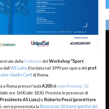
centrale della
II edizione
del
Workshop “Sport
o dall’
AS Luiss
(fondata nel 1999 per opera del
prof.
Luiss-Guido Carli
di Roma.
rà a Roma presso l’aula
A200
di
viale Romania, 32
dalle ore 1600 alle 1830. Previste le presenze di
(Presidente AS Luiss)
e
Roberto Pessi (prorettore
i, verrà presentata la
R
icerca sui 10 trend sportivi del