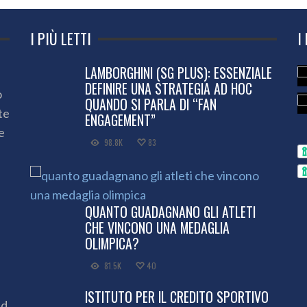
I PIÙ LETTI
I
LAMBORGHINI (SG PLUS): ESSENZIALE
DEFINIRE UNA STRATEGIA AD HOC
o
QUANDO SI PARLA DI “FAN
te
ENGAGEMENT”
e
98.8K
83
QUANTO GUADAGNANO GLI ATLETI
CHE VINCONO UNA MEDAGLIA
OLIMPICA?
81.5K
40
ISTITUTO PER IL CREDITO SPORTIVO
ed