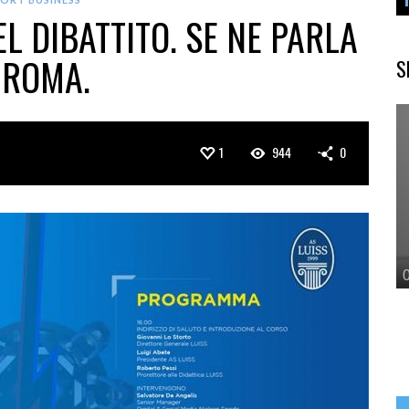
L DIBATTITO. SE NE PARLA
I ROMA.
S
1
944
0