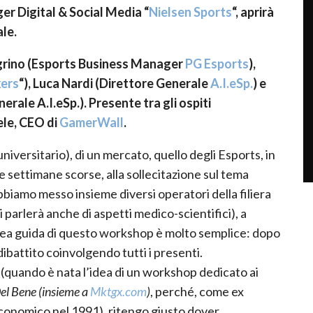
er Digital & Social Media “
Nielsen Sports
“, aprirà
ale.
llegrino (Esports Business Manager
PG Esports
),
ers
“), Luca Nardi (Direttore Generale
A.I.eSp.
) e
rale A.I.eSp.). Presente tra gli ospiti
ele, CEO di
GamerWall
.
iversitario), di un mercato, quello degli Esports, in
e settimane scorse, alla sollecitazione sul tema
abbiamo messo insieme diversi operatori della filiera
si parlerà anche di aspetti medico-scientifici), a
idea guida di questo workshop è molto semplice: dopo
dibattito coinvolgendo tutti i presenti.
(quando è nata l’idea di un workshop dedicato ai
Del Bene (insieme a
Mktgx.com
)
, perché, come ex
 economico nel 1991), ritengo giusto dover