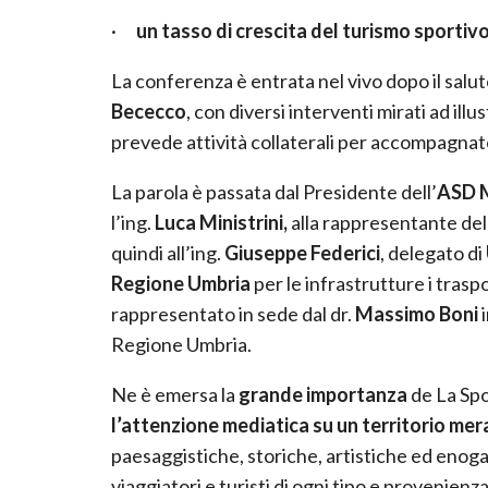
·
un tasso di crescita del turismo sportivo
La conferenza è entrata nel vivo dopo il salut
Bececco
, con diversi interventi
mirati ad ill
prevede attività collaterali per accompagnato
La parola è passata dal Presidente dell’
ASD 
l’ing.
Luca Ministrini,
alla rappresentante de
quindi all’ing.
Giuseppe Federici
, delegato di
Regione Umbria
per le infrastrutture i traspor
rappresentato in sede dal
dr.
Massimo Boni
Regione Umbria.
Ne è emersa la
grande importanza
de La Sp
l’attenzione mediatica su un territorio mer
paesaggistiche, storiche, artistiche ed enog
viaggiatori e turisti di ogni tipo e provenienz