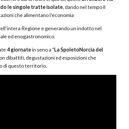
endo le singole tratte isolate
, dando nel tempo il
tazioni che alimentano l’economia
ell’intera Regione e generando un indotto nel
urale ed enogastronomico.
cate
4 giornate
in seno a “
La SpoletoNorcia del
on dibattiti, degustazioni ed esposizioni che
 di questo territorio.