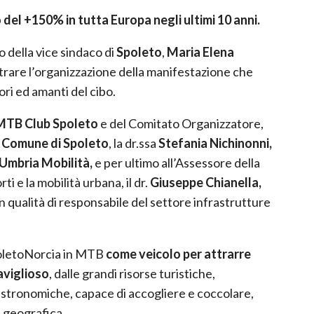
 del +150% in tutta Europa negli ultimi 10 anni.
o della vice sindaco di
Spoleto
,
Maria Elena
ustrare l’organizzazione della manifestazione che
ri ed amanti del cibo.
MTB Club Spoleto
e del Comitato Organizzatore,
l
Comune di Spoleto
, la dr.ssa
Stefania Nichinonni,
Umbria Mobilità,
e per ultimo all’Assessore della
ti e la mobilità urbana, il dr.
Giuseppe Chianella,
in qualità di
responsabile del settore infrastrutture
oletoNorcia in MTB
come veicolo per attrarre
aviglioso
, dalle grandi risorse turistiche,
astronomiche, capace di accogliere e coccolare,
a geografica.