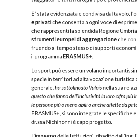
E’ stata evidenziata e condivisa dal tavolo, l’
e privati
che consenta a ogni voce di esprimersi
che rappresenti la splendida Regione Umbria,
strumenti europei di aggregazione
che cons
fruendo al tempo stesso di supporti economici
il programma
ERASMUS+
.
Lo sport può essere un volano importantissim
specie in territori ad alta vocazione turistica 
generale,
ha sottolineato Vulpis
nella sua rela
questo che fanno dell’inclusività la loro cifra più
le persone più o meno abili o anche affette da pato
ERASMUS+, si sono integrate le specifiche 
dr.ssa Nichinonni è capo progetto.
L’
impegno
delle Istituzioni, ribadito dall’ing. 