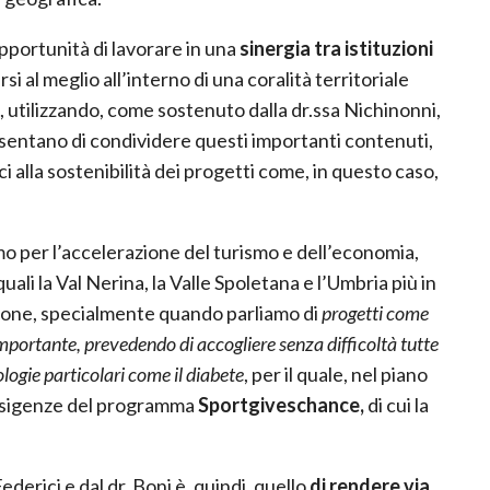
opportunità di lavorare in una
sinergia tra istituzioni
 al meglio all’interno di una coralità territoriale
 utilizzando, come sostenuto dalla dr.ssa Nichinonni,
entano di condividere questi importanti contenuti,
 alla sostenibilità dei progetti come, in questo caso,
o per l’accelerazione del turismo e dell’economia,
quali la Val Nerina, la Valle Spoletana e l’Umbria più in
zione, specialmente quando parliamo di
progetti come
 importante, prevedendo di accogliere senza difficoltà tutte
logie particolari come il diabete
, per il quale, nel piano
esigenze del programma
Sportgiveschance,
di cui la
Federici e dal dr. Boni è, quindi, quello
di rendere via