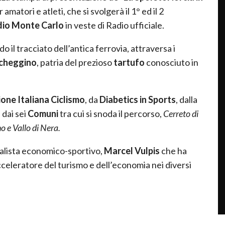
matori e atleti, che si svolgerà il 1° ed il 2
io Monte Carlo
in veste di Radio ufficiale.
il tracciato dell’antica ferrovia, attraversa i
cheggino
, patria del prezioso
tartufo
conosciuto in
one Italiana Ciclismo
, da
Diabetics in Sports
, dalla
 dai sei
Comuni
tra cui si snoda il percorso,
Cerreto di
o e Vallo di Nera.
alista economico-sportivo,
Marcel Vulpis
che ha
cceleratore del turismo e dell’economia nei diversi