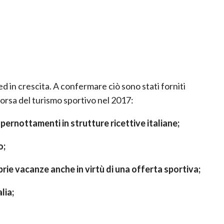
d in crescita. A confermare ciò sono stati forniti
 borsa del turismo sportivo nel 2017:
di pernottamenti in strutture ricettive italiane;
o;
oprie vacanze anche in virtù di una offerta sportiva;
lia;