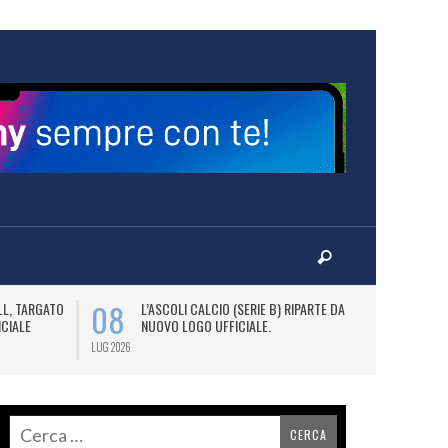
08
09
LL, TARGATO
L’ASCOLI CALCIO (SERIE B) RIPARTE DAL
A
ICIALE
NUOVO LOGO UFFICIALE.
L
C
LUG 2026
LUG 2026