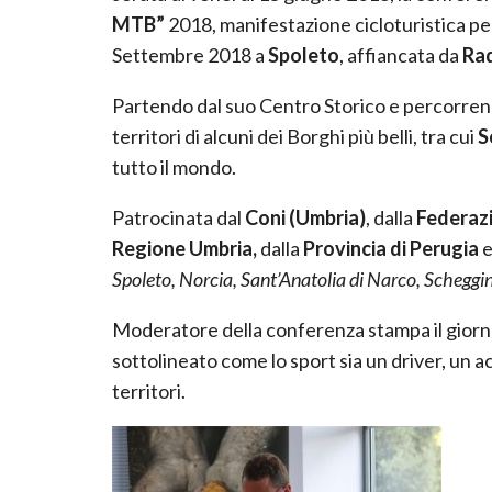
MTB”
2018, manifestazione cicloturistica per a
Settembre 2018 a
Spoleto
, affiancata da
Rad
Partendo dal suo Centro Storico e percorrendo 
territori di alcuni dei Borghi più belli, tra cui
S
tutto il mondo.
Patrocinata dal
Coni (Umbria)
, dalla
Federazi
Regione Umbria,
dalla
Provincia di Perugia
e
Spoleto, Norcia, Sant’Anatolia di Narco, Scheggin
Moderatore della conferenza stampa il giorn
sottolineato come lo sport sia un driver, un a
territori.