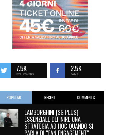
7.5K
2.5K
FOLLOWERS
FANS
POPULAR
RECENT
COMMENTS
LAMBORGHINI (SG PLUS):
ESSENZIALE DEFINIRE UNA
STRATEGIA AD HOC QUANDO SI
PARLA DI “FAN ENGAGEMENT”