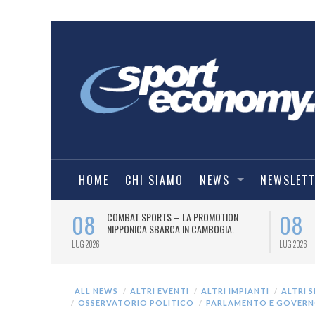
HOME
CHI SIAMO
NEWS
NEWSLET
08
08
O
COMBAT SPORTS – LA PROMOTION
IE A) PER UN
NIPPONICA SBARCA IN CAMBOGIA.
LUG 2026
LUG 2026
ALL NEWS
ALTRI EVENTI
ALTRI IMPIANTI
ALTRI 
OSSERVATORIO POLITICO
PARLAMENTO E GOVER