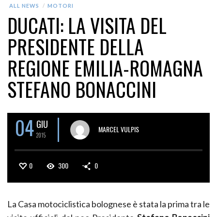
ALL NEWS
MOTORI
DUCATI: LA VISITA DEL
PRESIDENTE DELLA
REGIONE EMILIA-ROMAGNA
STEFANO BONACCINI
04
GIU
MARCEL VULPIS
2015
0
300
0
La Casa motociclistica bolognese è stata la prima tra le