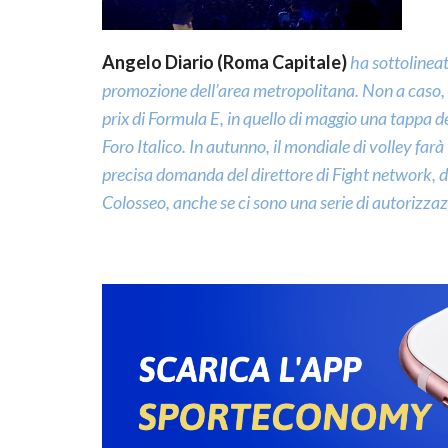
Angelo Diario (Roma Capitale)
ha sottolineat
promozione dell’area metropolitana. Non a caso, ne
prix di Formula E, in quello di maggio una tappa de
Foro Italico. In autunno, il mondiale di volley far
precisa domanda del direttore di Fight network, de
Colosseo, anche se ci sono una serie di autorizzaz