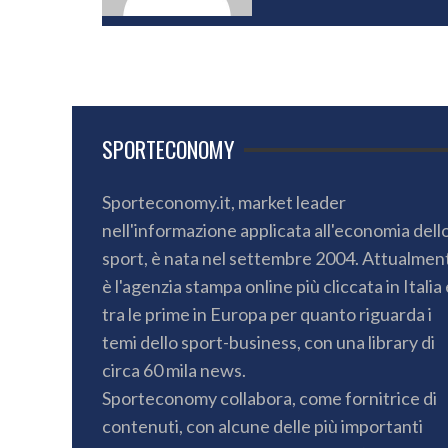
SPORTECONOMY
Sporteconomy.it, market leader
nell'informazione applicata all'economia dell
sport, è nata nel settembre 2004. Attualmen
è l'agenzia stampa online più cliccata in Italia 
tra le prime in Europa per quanto riguarda i
temi dello sport-business, con una library di
circa 60 mila news.
Sporteconomy collabora, come fornitrice di
contenuti, con alcune delle più importanti