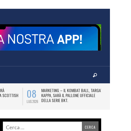
08
10
IRÀ
MARKETING – IL KOMBAT BALL, TARGATO
F
LA SCOTTISH
KAPPA, SARÀ IL PALLONE UFFICIALE
A
DELLA SERIE BKT.
LUG 2026
LUG 2026