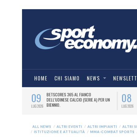
HOME
CHI SIAMO
NEWS
NEWSLET
09
08
 NUOVA AWAY
BETSCORES 365 AL FIANCO
DELL’UDINESE CALCIO (SERIE A) PER UN
BIENNIO.
LUG 2026
LUG 2026
ALL NEWS
ALTRI EVENTI
ALTRI IMPIANTI
ALTRI 
ISTITUZIONE E ATTUALITÀ
MMA-COMBAT SPORTS