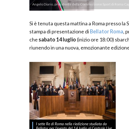
Angelo Diario, presidente della Commissione Sport di Roma Cap
Si è tenuta questa mattina a Roma presso la S
stampa di presentazione di
Bellator Roma
, 
che
sabato 14 luglio
(inizio ore 18:00) sbarc
riunendo in una nuova, emozionante edizione le
I sette Re di Roma nella riedizione studiata da
Bellator per l’evento del 14 luglio al Centrale Live