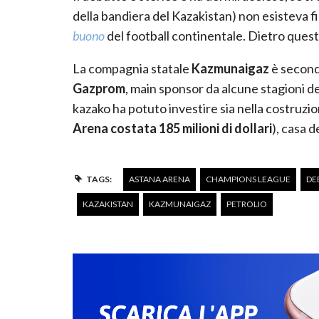
della bandiera del Kazakistan) non esisteva f
buono
del football continentale. Dietro questo 
La compagnia statale
Kazmunaigaz
è seconda
Gazprom
, main sponsor da alcune stagioni de
kazako ha potuto investire sia nella costruzio
Arena costata 185 milioni di dollari
), casa de
TAGS:
ASTANA ARENA
CHAMPIONS LEAGUE
DE
KAZAKISTAN
KAZMUNAIGAZ
PETROLIO