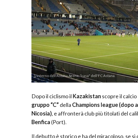
L'interno dell'Astana Arena, "casa" dell'FC Astana.
Dopo il ciclismo il
Kazakistan
scopre il calcio
gruppo “C”
della
Champions league (dopo ave
Nicosia)
, e affronterà club più titolati del cal
Benfica
(Port).
Il debutto è storico e ha del miracoloso, se si 