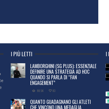
I PIÙ LETTI
I
LAMBORGHINI (SG PLUS): ESSENZIALE
DEFINIRE UNA STRATEGIA AD HOC
o
QUANDO SI PARLA DI “FAN
te
ENGAGEMENT”
e
98.5K
83
QUANTO GUADAGNANO GLI ATLETI
CHE VINCONO UNA MEDAGLIA