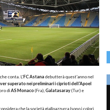
 che conta. L’
FC Astana
debutterà quest’anno nel
r superato nei preliminari i ciprioti
dell’Apoel
ibro di
AS Monaco
(Fra),
Galatasaray
(Tur) e
considera che la società gialloazzurra (sono i colori