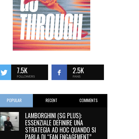
7.5K
2.5K
FOLLOWERS
FANS
POPULAR
RECENT
COMMENTS
LAMBORGHINI (SG PLUS):
ESSENZIALE DEFINIRE UNA
STRATEGIA AD HOC QUANDO SI
PARLA DI “FAN ENGAGEMENT”