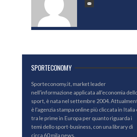
SPORTECONOMY
Sporteconomy.it, market leader
nell'informazione applicata all'economia dell
sport, è nata nel settembre 2004. Attualmen
è l'agenzia stampa online più cliccata in Italia 
tra le prime in Europa per quanto riguarda i
temi dello sport-business, con una library di
circa 60 mila news.