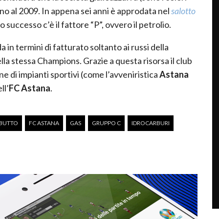
ino al 2009. In appena sei anni è approdata nel
salotto
successo c’è il fattore “P”, ovvero il petrolio.
 in termini di fatturato soltanto ai russi della
lla stessa Champions. Grazie a questa risorsa il club
ne di impianti sportivi (come l’avveniristica
Astana
ll’
FC Astana
.
BUTTO
FC ASTANA
GAS
GRUPPO C
IDROCARBURI