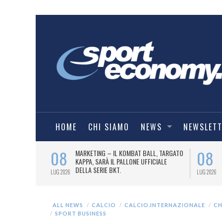
HOME
CHI SIAMO
NEWS
NEWSLET
08
08
TIRÀ
MARKETING – IL KOMBAT BALL, TARGATO
ELLA SCOTTISH
KAPPA, SARÀ IL PALLONE UFFICIALE
DELLA SERIE BKT.
LUG 2026
LUG 2026
ALL NEWS
CALCIO
CALCIO.INTERNAZIONALE
CH
SPORT BUSINESS