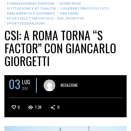
FORMAZIONE&CONVEGNI
HOME PAGE
ISTITUZIONE E ATTUALITÀ
OSSERVATORIO POLITICO
PARLAMENTO E GOVERNO
PARTNERS
SPORT.DILETTANTISTICO - ASS. SPORTIVE
SPORT.FEDERAZIONI
CSI: A ROMA TORNA “S
FACTOR” CON GIANCARLO
GIORGETTI
03
LUG
REDAZIONE
2018
0
1.3K
0