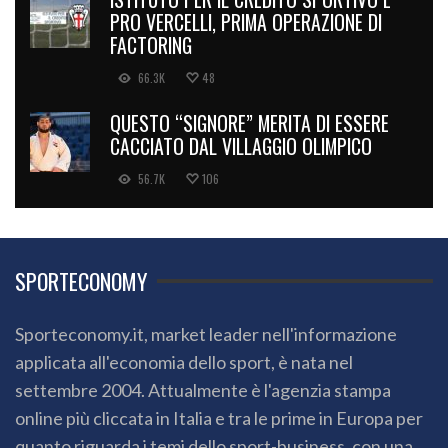
PRO VERCELLI, PRIMA OPERAZIONE DI
FACTORING
66.3K
48
QUESTO “SIGNORE” MERITA DI ESSERE
CACCIATO DAL VILLAGGIO OLIMPICO
56.7K
106
SPORTECONOMY
Sporteconomy.it, market leader nell'informazione
applicata all'economia dello sport, è nata nel
settembre 2004. Attualmente è l'agenzia stampa
online più cliccata in Italia e tra le prime in Europa per
quanto riguarda i temi dello sport-business, con una