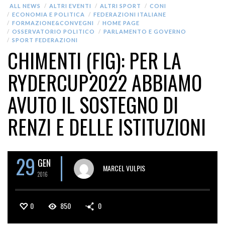
ALL NEWS
ALTRI EVENTI
ALTRI SPORT
CONI
ECONOMIA E POLITICA
FEDERAZIONI ITALIANE
FORMAZIONE&CONVEGNI
HOME PAGE
OSSERVATORIO POLITICO
PARLAMENTO E GOVERNO
SPORT FEDERAZIONI
CHIMENTI (FIG): PER LA
RYDERCUP2022 ABBIAMO
AVUTO IL SOSTEGNO DI
RENZI E DELLE ISTITUZIONI
29
GEN
MARCEL VULPIS
2016
0
850
0