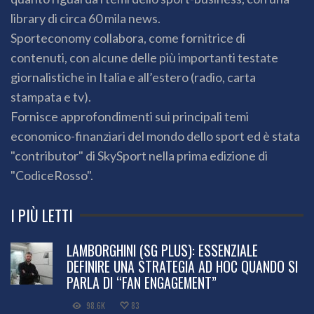
library di circa 60 mila news.
Sporteconomy collabora, come fornitrice di
contenuti, con alcune delle più importanti testate
giornalistiche in Italia e all’estero (radio, carta
stampata e tv).
Fornisce approfondimenti sui principali temi
economico-finanziari del mondo dello sport ed è stata
"contributor" di SkySport nella prima edizione di
"CodiceRosso".
I PIÙ LETTI
LAMBORGHINI (SG PLUS): ESSENZIALE
DEFINIRE UNA STRATEGIA AD HOC QUANDO SI
PARLA DI “FAN ENGAGEMENT”
98.6K
83