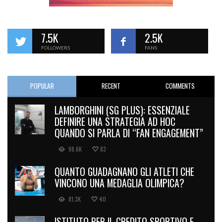
7.5K
2.5K
FOLLOWERS
FANS
POPULAR
RECENT
COMMENTS
LAMBORGHINI (SG PLUS): ESSENZIALE
DEFINIRE UNA STRATEGIA AD HOC
QUANDO SI PARLA DI “FAN ENGAGEMENT”
98.6K
83
QUANTO GUADAGNANO GLI ATLETI CHE
VINCONO UNA MEDAGLIA OLIMPICA?
81.3K
40
ISTITUTO PER IL CREDITO SPORTIVO E