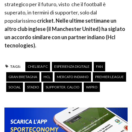
strategico per il futuro, visto che il football è
superato, in termini di supporter, solo dal
popolarissimo
cricket. Nelle ultime settimane un
altro club inglese (il Manchester United) ha siglato
un accordo similare con un partner indiano (Hcl
tecnologies).
TAGS:
CHELSEA FC
ESPERIENZA DIGITALE
FAN
GRAN BRETAGNA
HCL
MERCATO INDIANO
PREMIER LEAGUE
SOCIAL
STADIO
SUPPORTER. CALCIO
WIPRO