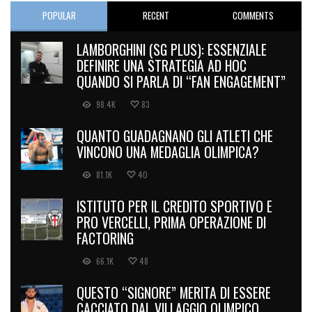
POPULAR
RECENT
COMMENTS
LAMBORGHINI (SG PLUS): ESSENZIALE
DEFINIRE UNA STRATEGIA AD HOC
QUANDO SI PARLA DI “FAN ENGAGEMENT”
98.4K
83
QUANTO GUADAGNANO GLI ATLETI CHE
VINCONO UNA MEDAGLIA OLIMPICA?
81.1K
40
ISTITUTO PER IL CREDITO SPORTIVO E
PRO VERCELLI, PRIMA OPERAZIONE DI
FACTORING
66.1K
48
QUESTO “SIGNORE” MERITA DI ESSERE
CACCIATO DAL VILLAGGIO OLIMPICO