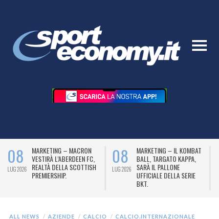
08
08
MARKETING – MACRON
MARKETING – IL KOMBAT
VESTIRÀ L’ABERDEEN FC,
BALL, TARGATO KAPPA,
REALTÀ DELLA SCOTTISH
SARÀ IL PALLONE
LUG 2026
LUG 2026
L
PREMIERSHIP.
UFFICIALE DELLA SERIE
BKT.
ALL NEWS
AZIENDE
CALCIO
CALCIO.INTERNAZIONALE