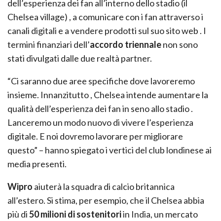
dell’esperienza dei fan all’interno dello stadio (il
Chelsea village) , a comunicare con i fan attraverso i
canali digitali e a vendere prodotti sul suo sito web . I
termini finanziari dell’
accordo triennale
non sono
stati divulgati dalle due realtà partner.
“Ci saranno due aree specifiche dove lavoreremo
insieme. Innanzitutto , Chelsea intende aumentare la
qualità dell’esperienza dei fan in seno allo stadio .
Lanceremo un modo nuovo di vivere l’esperienza
digitale. E noi dovremo lavorare per migliorare
questo” – hanno spiegato i vertici del club londinese ai
media presenti.
Wipro
aiuterà la squadra di calcio britannica
all’estero. Si stima, per esempio, che il Chelsea abbia
più di
50 milioni di sostenitori
in India, un mercato