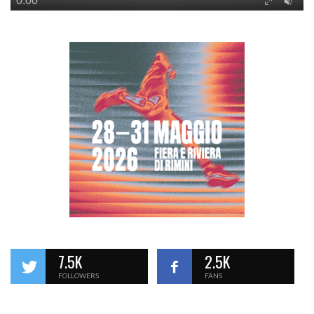
7.5K
2.5K
FOLLOWERS
FANS