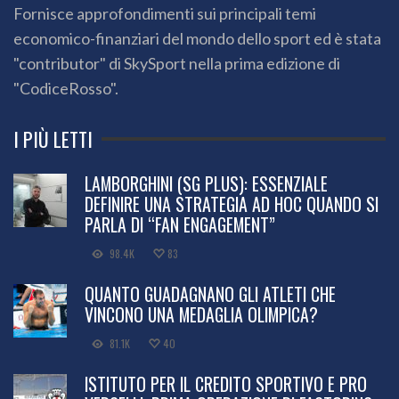
Fornisce approfondimenti sui principali temi
economico-finanziari del mondo dello sport ed è stata
"contributor" di SkySport nella prima edizione di
"CodiceRosso".
I PIÙ LETTI
LAMBORGHINI (SG PLUS): ESSENZIALE
DEFINIRE UNA STRATEGIA AD HOC QUANDO SI
PARLA DI “FAN ENGAGEMENT”
98.4K
83
QUANTO GUADAGNANO GLI ATLETI CHE
VINCONO UNA MEDAGLIA OLIMPICA?
81.1K
40
ISTITUTO PER IL CREDITO SPORTIVO E PRO