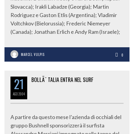
Slovacca); Irakli Labadze (Georgia); Martin
Rodriguez e Gaston Etlis (Argentina); Vladimir
Voltchkov (Bielorussia); Frederic Niemeyer
(Canada); Jonathan Erlich e Andy Ram (Israele);
MARCEL VULPIS
0
21
BOLLÃ¨ TALIA ENTRA NEL SURF
AGO
2004
A partire da questo mese l’azienda di occhiali del
gruppo Bushnell sponsorizzerà il surfista
Alessandro Marcianì impegnato nelle tappe del