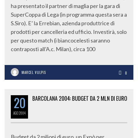
ha presentato il partner di maglia per la gara di
SuperCoppa di Lega (in programma questa sera a
S.Siro). E’ la Errebian, azienda produttrice di
prodotti per cancelleria ed ufficio. Investirà, solo
per questo match (i biancocelesti saranno
contraposti all’A.c. Milan), circa 100
MARCEL VULPIS
0
20
BARCOLANA 2004: BUDGET DA 2 MLN DI EURO
AGO
2004
Budget da 2 milioni di euro, un Expò per