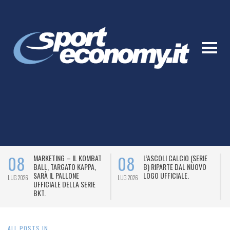
08
08
MARKETING – IL KOMBAT
L’ASCOLI CALCIO (SERIE
BALL, TARGATO KAPPA,
B) RIPARTE DAL NUOVO
SARÀ IL PALLONE
LOGO UFFICIALE.
LUG 2026
LUG 2026
L
UFFICIALE DELLA SERIE
BKT.
ALL POSTS IN