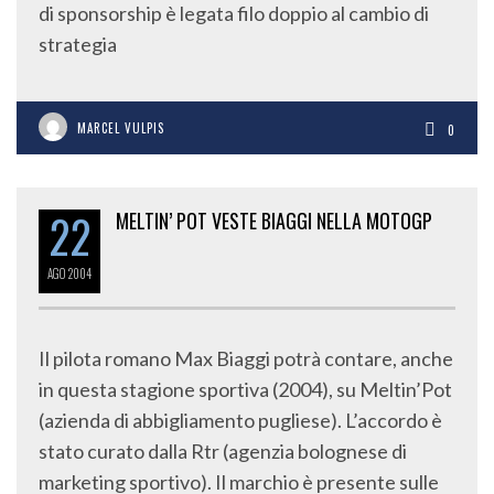
di sponsorship è legata filo doppio al cambio di
strategia
MARCEL VULPIS
0
22
MELTIN’ POT VESTE BIAGGI NELLA MOTOGP
AGO
2004
Il pilota romano Max Biaggi potrà contare, anche
in questa stagione sportiva (2004), su Meltin’Pot
(azienda di abbigliamento pugliese). L’accordo è
stato curato dalla Rtr (agenzia bolognese di
marketing sportivo). Il marchio è presente sulle