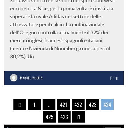
Sorpasso storico nella storia del sport-footwear
europeo. La Nike, per la prima volta, è riuscita a
superare la rivale Adidas nel settore delle
attrezzature per il calcio. La multinazionale
dell’Oregon controlla attualmente il 32% dei
mercati inglesi, francesi, spagnoli e italiani
(mentre l’azienda di Norimberga non supera il
30,2%). Un
MARCEL VULPIS
0
1
…
421
422
423
424
425
426