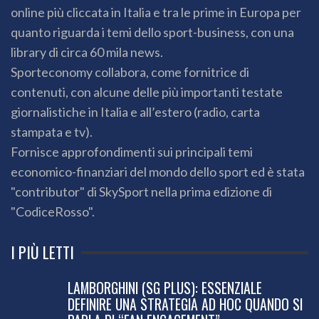
online più cliccata in Italia e tra le prime in Europa per
quanto riguarda i temi dello sport-business, con una
library di circa 60 mila news.
Sporteconomy collabora, come fornitrice di
contenuti, con alcune delle più importanti testate
giornalistiche in Italia e all’estero (radio, carta
stampata e tv).
Fornisce approfondimenti sui principali temi
economico-finanziari del mondo dello sport ed è stata
"contributor" di SkySport nella prima edizione di
"CodiceRosso".
I PIÙ LETTI
LAMBORGHINI (SG PLUS): ESSENZIALE
DEFINIRE UNA STRATEGIA AD HOC QUANDO SI