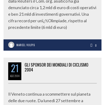
dalla Reuters il Com. org. asiatico ha già
denunciato circa 1,2 mld di euro di costi operativi
e ben 21 mld di investimenti governativi. Una
cifra record per unï¿½Olimpiade, rispetto al
precedente limite (6 mld di euro)
MARCEL VULPIS
0
21
GLI SPONSOR DEI MONDIALI DI CICLISMO
2004
AGO
2004
Il Veneto continua a scommettere sul pianeta
delle due ruote. Da lunedì 27 settembre a