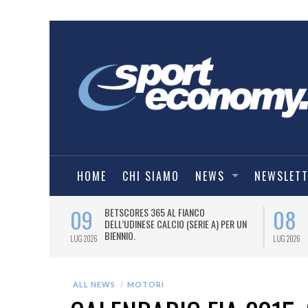
HOME
CHI SIAMO
NEWS
NEWSLET
09
08
 NUOVA AWAY
BETSCORES 365 AL FIANCO
DELL’UDINESE CALCIO (SERIE A) PER UN
BIENNIO.
LUG 2026
LUG 2026
ALL NEWS
MOTORI