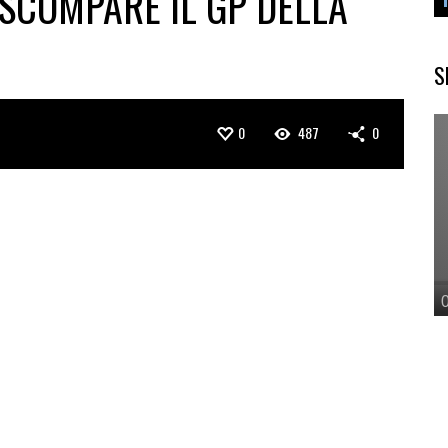
 SCOMPARE IL GP DELLA
S
0
487
0