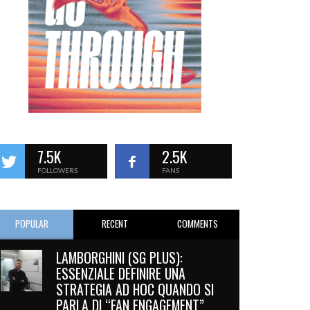
7.5K
2.5K
FOLLOWERS
FANS
POPULAR
RECENT
COMMENTS
LAMBORGHINI (SG PLUS):
ESSENZIALE DEFINIRE UNA
STRATEGIA AD HOC QUANDO SI
PARLA DI “FAN ENGAGEMENT”