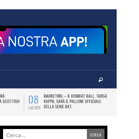
08
10
IRÀ
MARKETING – IL KOMBAT BALL, TARGATO
F
LA SCOTTISH
KAPPA, SARÀ IL PALLONE UFFICIALE
A
DELLA SERIE BKT.
LUG 2026
LUG 2026