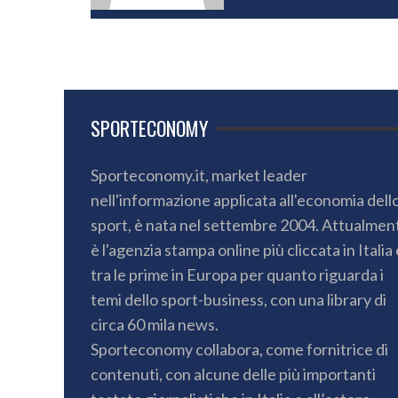
SPORTECONOMY
Sporteconomy.it, market leader
nell'informazione applicata all'economia dell
sport, è nata nel settembre 2004. Attualmen
è l'agenzia stampa online più cliccata in Italia 
tra le prime in Europa per quanto riguarda i
temi dello sport-business, con una library di
circa 60 mila news.
Sporteconomy collabora, come fornitrice di
contenuti, con alcune delle più importanti