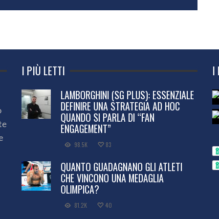
I PIÙ LETTI
I
LAMBORGHINI (SG PLUS): ESSENZIALE
DEFINIRE UNA STRATEGIA AD HOC
o
QUANDO SI PARLA DI “FAN
te
ENGAGEMENT”
e
98.5K
83
QUANTO GUADAGNANO GLI ATLETI
CHE VINCONO UNA MEDAGLIA
OLIMPICA?
81.2K
40