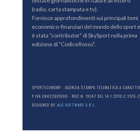
testate giornalistiche in Italia e all’estero
(radio, carta stampata e tv).
Fornisce approfondimenti sui principali temi
economico-finanziari del mondo dello sport 
è stata "contributor" di SkySport nella prima
edizione di "CodiceRosso".
SPORTECONOMY - AGENZIA STAMPA TELEMATICA A CARATTERE
P.IVA 08422681000 - ROC N. 19347 DEL 14.1.2010 C 2015-
DESIGNED BY:
ALO SOFTWARE S.R.L.