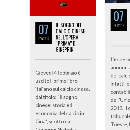
07
07
IL SOGNO DEL
FEB
2016
CALCIO CINESE
NELL’OPERA
FEB
2016
“PRIMA” DI
GINEPRINI
L’ennes
annunci
Giovedì 4 febbraio è
del calc
uscito il primo libro
infatti l
italiano sul calcio cinese,
contabili
dal titolo: “Il sogno
dell’Uni
cinese: storia ed
2012. Il 
economia del calcio in
tribunale
Cina”, scritto da
Trieste, 
Gineprini Nicholas