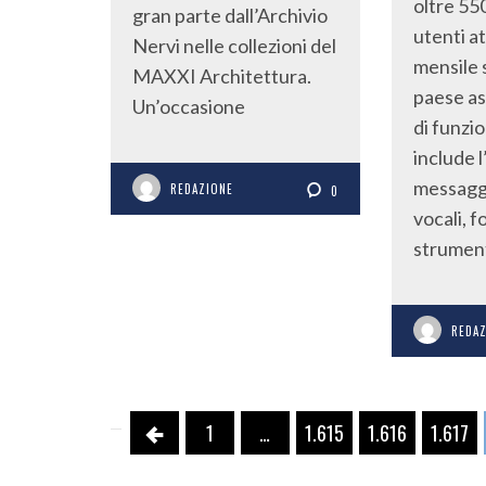
oltre 550
gran parte dall’Archivio
utenti at
Nervi nelle collezioni del
mensile 
MAXXI Architettura.
paese as
Un’occasione
di funzio
include l
messaggi
REDAZIONE
0
vocali, f
strumen
REDA
1
…
1.615
1.616
1.617