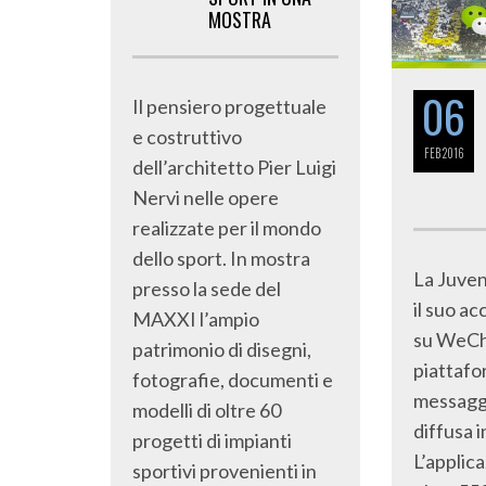
MOSTRA
06
Il pensiero progettuale
e costruttivo
FEB
2016
dell’architetto Pier Luigi
Nervi nelle opere
realizzate per il mondo
dello sport. In mostra
La Juven
presso la sede del
il suo ac
MAXXI l’ampio
su WeCha
patrimonio di disegni,
piattafo
fotografie, documenti e
messaggi
modelli di oltre 60
diffusa i
progetti di impianti
L’applic
sportivi provenienti in