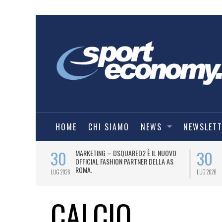
HOME
CHI SIAMO
NEWS
NEWSLET
30
30
ITY SVELA IL
MARKETING – DSQUARED2 È IL NUOVO
ER LA
OFFICIAL FASHION PARTNER DELLA AS
ROMA.
LUG 2026
LUG 2026
CALCIO