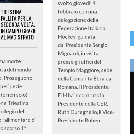
svolto giovedi’ 4
febbraio con una
TRIESTINA
FALLITA PER LA
delegazione della
SECONDA VOLTA.
Federazione Italiana
IN CAMPO GRAZIE
Hockey, guidata
AL MAGISTRATO
dal Presidente Sergio
Mignardi, in visita
ima morte
presso gli uffici del
ata del mondo
Tempio Maggiore, sede
io. Proseguono
della Comunità Ebraica
e peripezie
Romana. Il Presidente
 (e non solo)
FIH ha incontrato la
one Triestina
Presidente della CER,
collegio del
Ruth Dureghello, il Vice-
 fallimentare di
Presidente Ruben
lo scorso 1°