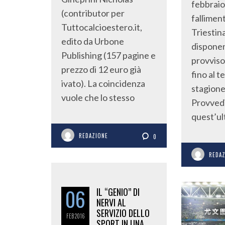
febbraio,
(contributor per
fallimen
Tuttocalcioestero.it,
Triestin
edito da Urbone
disponen
Publishing (157 pagine e
provviso
prezzo di 12 euro già
fino al t
ivato). La coincidenza
stagione
vuole che lo stesso
Provved
quest’ul
REDAZIONE
0
REDA
06
IL “GENIO” DI
NERVI AL
SERVIZIO DELLO
FEB
2016
SPORT IN UNA