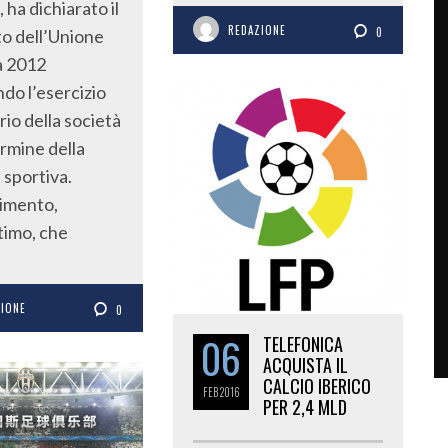
 ha dichiarato il
REDAZIONE
0
to dell’Unione
a 2012
do l’esercizio
rio della società
ermine della
 sportiva.
imento,
timo, che
ZIONE
0
06
TELEFONICA
ACQUISTA IL
CALCIO IBERICO
FEB
2016
PER 2,4 MLD