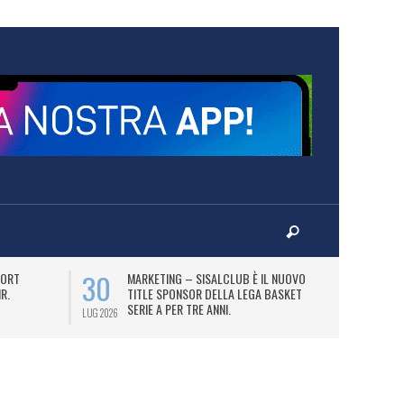
30
31
PORT
MARKETING – SISALCLUB È IL NUOVO
M
R.
TITLE SPONSOR DELLA LEGA BASKET
P
SERIE A PER TRE ANNI.
2
LUG 2026
LUG 2026