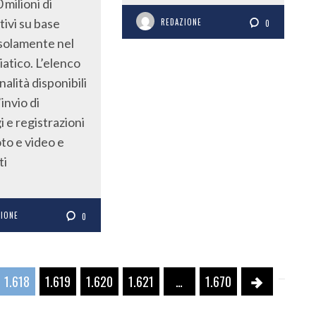
 milioni di
tivi su base
REDAZIONE
0
solamente nel
iatico. L’elenco
nalità disponibili
’invio di
 e registrazioni
oto e video e
ti
ZIONE
0
1.618
1.619
1.620
1.621
…
1.670