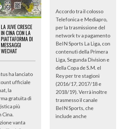
Accordo tra il colosso
Telefonica e Mediapro,
LA JUVE CRESCE
per la trasmissione del
IN CINA CON LA
network tv a pagamento
PIATTAFORMA DI
BeIN Sports La Liga, con
MESSAGGI
WECHAT
contenuti della Primera
Liga, Segunda Division e
della Copa de S.M. el
tus ha lanciato
Rey per tre stagioni
count ufficiale
(2016/17, 2017/18 e
t, la
2018/19). Verrà inoltre
rma gratuita di
trasmesso il canale
stica più
BeIN Sports, che
n Cina.
include anche
azione vanta