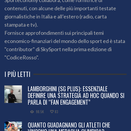
Sporteconomy collabora, come fornitrice di
contenuti, con alcune delle più importanti testate
giornalistiche in Italia e all’estero (radio, carta
stampata e tv).
Fornisce approfondimenti sui principali temi
economico-finanziari del mondo dello sport ed è stata
"contributor" di SkySport nella prima edizione di
"CodiceRosso".
I PIÙ LETTI
LAMBORGHINI (SG PLUS): ESSENZIALE
DEFINIRE UNA STRATEGIA AD HOC QUANDO SI
PARLA DI “FAN ENGAGEMENT”
98.5K
83
QUANTO GUADAGNANO GLI ATLETI CHE