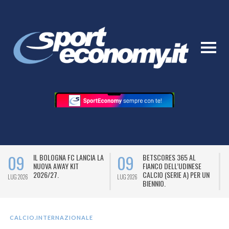
09
09
IL BOLOGNA FC LANCIA LA
BETSCORES 365 AL
NUOVA AWAY KIT
FIANCO DELL’UDINESE
2026/27.
CALCIO (SERIE A) PER UN
LUG 2026
LUG 2026
L
BIENNIO.
CALCIO.INTERNAZIONALE