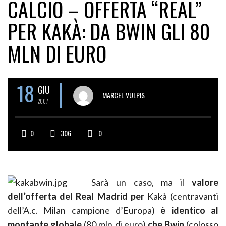
CALCIO – OFFERTA “REAL”
PER KAKÀ: DA BWIN GLI 80
MLN DI EURO
18
GIU
MARCEL VULPIS
2007
0
306
0
Sarà un caso, ma il
valore
dell’offerta del Real Madrid per
Kakà (centravanti
dell’A.c. Milan campione d’Europa)
è identico al
montante globale
(80 mln di euro)
che Bwin
(colosso