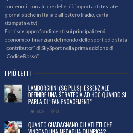
contenuti, con alcune delle più importanti testate
giornalistiche in Italia e all’estero (radio, carta
stampata e tv).
Fornisce approfondimenti sui principali temi
economico-finanziari del mondo dello sport ed è stata
"contributor" di SkySport nella prima edizione di
"CodiceRosso".
I PIÙ LETTI
LAMBORGHINI (SG PLUS): ESSENZIALE
DEFINIRE UNA STRATEGIA AD HOC QUANDO SI
PARLA DI “FAN ENGAGEMENT”
98.3K
83
QUANTO GUADAGNANO GLI ATLETI CHE
VINCONO UNA MEDAGLIA OLIMPICA?