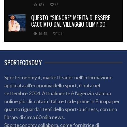
66K
48
QUESTO “SIGNORE” MERITA DI ESSERE
CACCIATO DAL VILLAGGIO OLIMPICO
56.4K
106
SPORTECONOMY
Sporteconomy.it, market leader nell'informazione
applicata all'economia dello sport, è nata nel
settembre 2004. Attualmente è l'agenzia stampa
online più cliccata in Italia e tra le prime in Europa per
quanto riguarda i temi dello sport-business, con una
library di circa 60 mila news.
Sporteconomy collabora, come fornitrice di