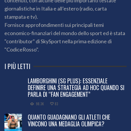
contenuti, con alcune delle più importanti testate
giornalistiche in Italia e all’estero (radio, carta
stampata e tv).
Fornisce approfondimenti sui principali temi
economico-finanziari del mondo dello sport ed è stata
"contributor" di SkySport nella prima edizione di
"CodiceRosso".
I PIÙ LETTI
LAMBORGHINI (SG PLUS): ESSENZIALE
DEFINIRE UNA STRATEGIA AD HOC QUANDO SI
PARLA DI “FAN ENGAGEMENT”
98.3K
83
QUANTO GUADAGNANO GLI ATLETI CHE
VINCONO UNA MEDAGLIA OLIMPICA?