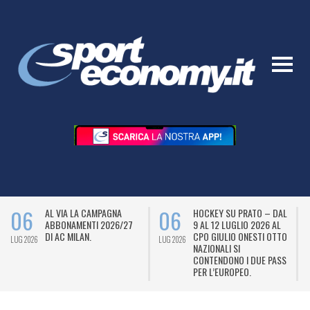
06
06
AL VIA LA CAMPAGNA
HOCKEY SU PRATO – DAL
ABBONAMENTI 2026/27
9 AL 12 LUGLIO 2026 AL
DI AC MILAN.
CPO GIULIO ONESTI OTTO
LUG 2026
LUG 2026
L
NAZIONALI SI
CONTENDONO I DUE PASS
PER L’EUROPEO.