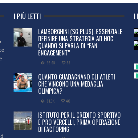
I PIÙ LETTI
I
LAMBORGHINI (SG PLUS): ESSENZIALE
DEFINIRE UNA STRATEGIA AD HOC
o
QUANDO SI PARLA DI “FAN
te
ENGAGEMENT”
e
98.6K
83
QUANTO GUADAGNANO GLI ATLETI
CHE VINCONO UNA MEDAGLIA
OLIMPICA?
81.3K
40
ISTITUTO PER IL CREDITO SPORTIVO
E PRO VERCELLI, PRIMA OPERAZIONE
DI FACTORING
ed