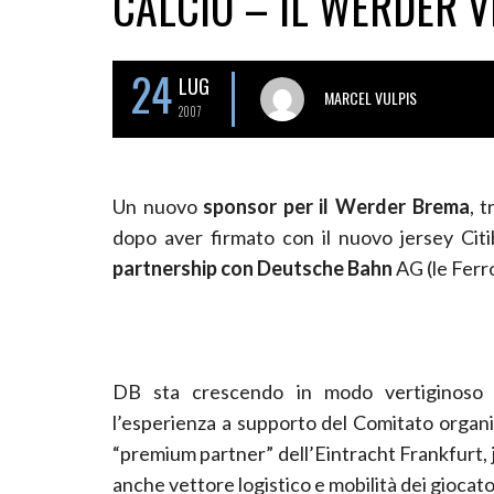
CALCIO – IL WERDER V
24
LUG
MARCEL VULPIS
2007
Un nuovo
sponsor per il Werder Brema
, t
dopo aver firmato con il nuovo jersey Cit
partnership con Deutsche Bahn
AG (le Ferr
DB sta crescendo in modo vertiginoso n
l’esperienza a supporto del Comitato organ
“premium partner” dell’Eintracht Frankfurt, 
anche vettore logistico e mobilità dei giocato