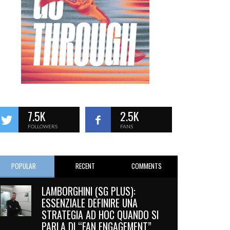
7.5K
2.5K
FOLLOWERS
FANS
POPULAR
RECENT
COMMENTS
LAMBORGHINI (SG PLUS):
ESSENZIALE DEFINIRE UNA
STRATEGIA AD HOC QUANDO SI
PARLA DI “FAN ENGAGEMENT”