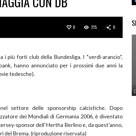
IAGGIA CON DB
S
0
215
0
ra i più forti club della Bundesliga. I “verdi-arancio”,
ibank, hanno annunciato per i prossimi due anni la
ovie tedesche).
el settore delle sponsorship calcistiche. Dopo
izzatore dei Mondiali di Germania 2006, è diventato
jersey-sponsor dell’Hertha Berlino e, da quest’anno,
ri del Brema. (riproduzione riservata)