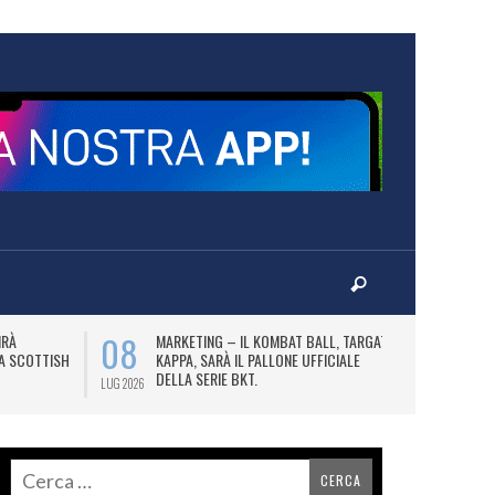
08
10
IRÀ
MARKETING – IL KOMBAT BALL, TARGATO
F
LA SCOTTISH
KAPPA, SARÀ IL PALLONE UFFICIALE
A
DELLA SERIE BKT.
LUG 2026
LUG 2026