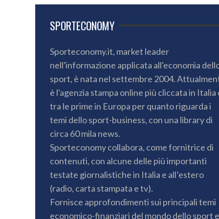
SPORTECONOMY
Sporteconomy.it, market leader
nell'informazione applicata all'economia dell
sport, è nata nel settembre 2004. Attualmen
è l'agenzia stampa online più cliccata in Italia 
tra le prime in Europa per quanto riguarda i
temi dello sport-business, con una library di
circa 60 mila news.
Sporteconomy collabora, come fornitrice di
contenuti, con alcune delle più importanti
testate giornalistiche in Italia e all’estero
(radio, carta stampata e tv).
Fornisce approfondimenti sui principali temi
economico-finanziari del mondo dello sport 