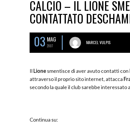
CALCIO – IL LIONE SM
CONTATTATO DESCHAM
03
MAG
MARCEL VULPIS
2007
Il
Lione
smentisce di aver avuto contatti con
attraverso il proprio sito internet, attacca
Fr
secondo la quale il club sarebbe interessato 
Continua su: