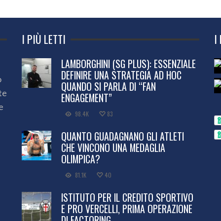
I PIÙ LETTI
I
LAMBORGHINI (SG PLUS): ESSENZIALE
DEFINIRE UNA STRATEGIA AD HOC
o
QUANDO SI PARLA DI “FAN
te
ENGAGEMENT”
e
98.4K
83
QUANTO GUADAGNANO GLI ATLETI
CHE VINCONO UNA MEDAGLIA
OLIMPICA?
81.1K
40
ISTITUTO PER IL CREDITO SPORTIVO
E PRO VERCELLI, PRIMA OPERAZIONE
DI FACTORING