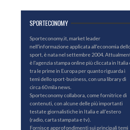
SPORTECONOMY
Sporteconomy.it, market leader
nell'informazione applicata all'economia dell
sport, è nata nel settembre 2004. Attualmen
è l'agenzia stampa online più cliccata in Italia 
tra le prime in Europa per quanto riguarda i
temi dello sport-business, con una library di
circa 60 mila news.
Sporteconomy collabora, come fornitrice di
contenuti, con alcune delle più importanti
testate giornalistiche in Italia e all’estero
(radio, carta stampata e tv).
Fornisce approfondimenti sui principali temi