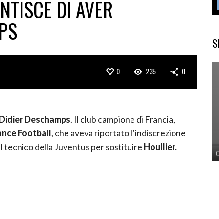
ENTISCE DI AVER
PS
S
0
235
0
Didier Deschamps
. Il club campione di Francia,
ance Football
, che aveva riportato l’indiscrezione
al tecnico della Juventus per sostituire
Houllier.