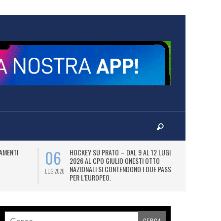
06
07
AMENTI
HOCKEY SU PRATO – DAL 9 AL 12 LUGLIO
LA
2026 AL CPO GIULIO ONESTI OTTO
(
NAZIONALI SI CONTENDONO I DUE PASS
OL
LUG 2026
LUG 2026
PER L’EUROPEO.
SI
DI